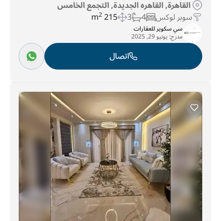
القاهرة, القاهره الجديدة, التجمع الخامس
سوبر لوكس
4
3
215 m
2
سي سكوير للعقارات
مدرج:
يونيو 29, 2025
اتصال