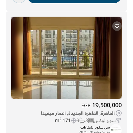
19,500,000
EGP
القاهرة, القاهره الجديدة, اعمار ميفيدا
سوبر لوكس
3
3
171 m
2
سي سكوير للعقارات
مدرج:
يونيو 28, 2025