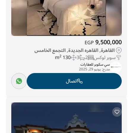
9,500,000
EGP
القاهرة, القاهره الجديدة, التجمع الخامس
سوبر لوكس
2
3
130 m
2
سي سكوير للعقارات
مدرج:
يونيو 29, 2025
اتصال