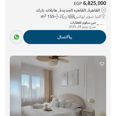
6,825,000
EGP
القاهرة, القاهره الجديدة, هايلاند بارك
الترا سوبر لوكس
3
2
155 m
2
سي سكوير للعقارات
مدرج:
يونيو 28, 2025
اتصال