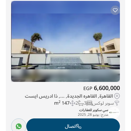
6,600,000
EGP
القاهرة, القاهره الجديدة, ..., ذا ادريس ايست
سوبر لوكس
3
2
147 m
2
سي سكوير للعقارات
مدرج:
يونيو 28, 2025
اتصال