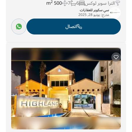
الترا سوبر لوكس
6
7
500 m
2
سي سكوير للعقارات
مدرج:
يونيو 28, 2025
اتصال