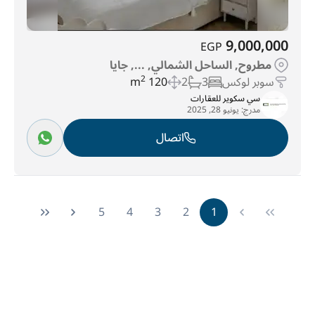
9,000,000
EGP
مطروح, الساحل الشمالي, ..., جايا
سوبر لوكس
3
2
120 m
2
سي سكوير للعقارات
مدرج:
يونيو 28, 2025
اتصال
5
4
3
2
1