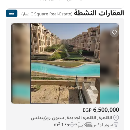
العقارات النشطة
(C Square Real-Estate عقار)
6,500,000
EGP
القاهرة, القاهره الجديدة, ستون ريزيندنس
سوبر لوكس
3
3
175 m
2