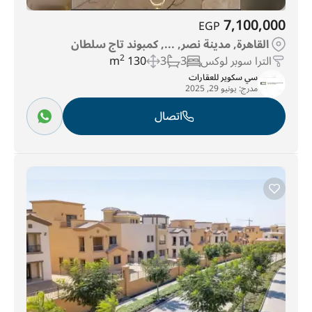
7,100,000
EGP
القاهرة, مدينة نصر, ..., كمبوند تاج سلطان
الترا سوبر لوكس
3
3
130 m
2
سي سكوير للعقارات
مدرج:
يونيو 29, 2025
اتصال