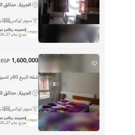
الجيزة, حدائق اك
سوبر لوكس
2
إنتجريتد ريالترز ج
مدرج:
يناير 27, 2026
1,600,000
EGP
شقه للبيع 80م كمبوند دجله بالمز سوبر لوكس
الجيزة, حدائق اك
سوبر لوكس
2
إنتجريتد ريالترز ج
مدرج:
يناير 27, 2026