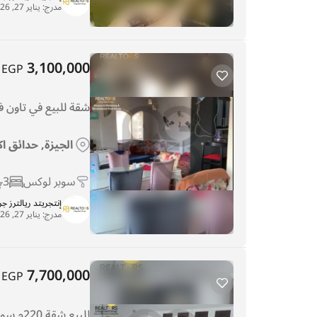
مدرج:
يناير 27, 2026
3,100,000
EGP
شقة للبيع في تاون في
الجيزة, حدائق اك
سوبر لوكس
3
إنتجريتد ريالترز ج
مدرج:
يناير 27, 2026
7,700,000
EGP
للبيع شقة 220م سوبر لوكس حدائق أكتوبر