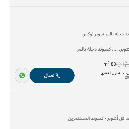
توبر, ..., كمبوند دجلة بالمز
2
80 m
1
روب للتطوير العقاري
اتصال