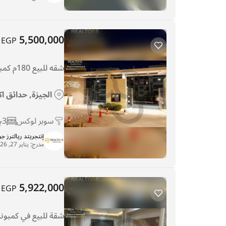
5,500,000
EGP
شقه للبيع 180م كمبوند بيتا جرينز سوبر لوكس
الجيزة, حدائق اكت
سوبر لوكس
3
إنتجريتد ريالترز ج
مدرج:
يناير 27, 2026
5,922,000
EGP
شقة للبيع في كمبون