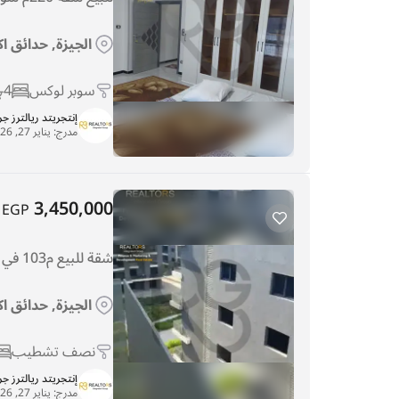
الجيزة, حدائق ا
سوبر لوكس
4
إنتجريتد ريالترز ج
مدرج:
يناير 27, 2026
3,450,000
EGP
شقة للبيع م103 في كمبوند صن كابيتال
الجيزة, حدائق اك
نصف تشطيب
إنتجريتد ريالترز ج
مدرج:
يناير 27, 2026