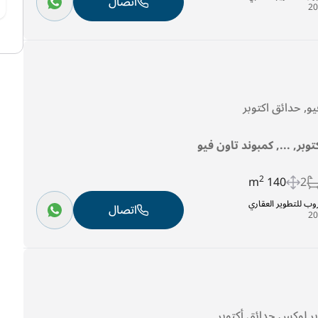
اتصال
و, حدائق اكتوبر
توبر, ..., كمبوند تاون فيو
2
140 m
2
روب للتطوير العقاري
اتصال