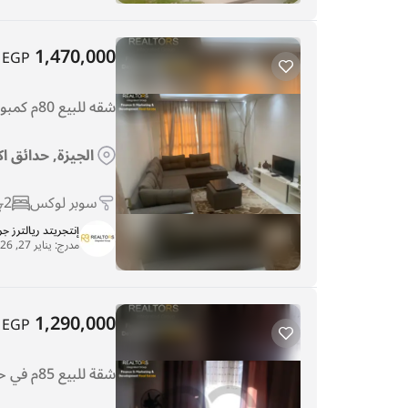
1,470,000
EGP
شقه للبيع 80م كمبوند دجله بالمز سوبر لوكس
الجيزة, حدائق اك
سوبر لوكس
2
إنتجريتد ريالترز ج
مدرج:
يناير 27, 2026
1,290,000
EGP
شقة للبيع 85م في حدائق أكتوبر - كمبوند المستثمرين