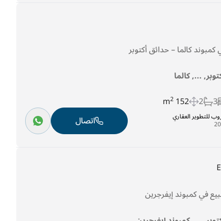
وبر, ..., كالما
2
152 m
2
3
روب للتطوير العقاري
اتصال
توبر, ..., كمبوند إيفرجرين