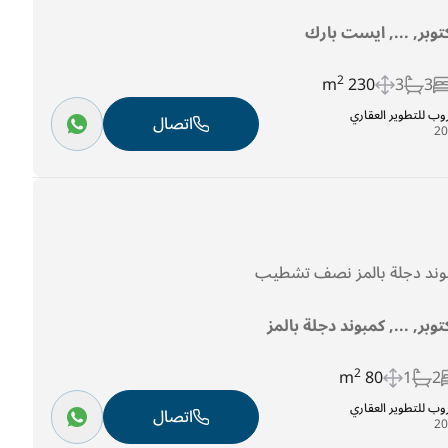
توبر, ..., ايست بارك
2
230 m
3
3
روب للتطوير العقاري
اتصال
توبر, ..., كمبوند دجلة بالمز
2
80 m
1
2
روب للتطوير العقاري
اتصال