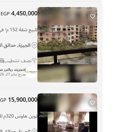
4,450,000
EGP
للبيع شقة 152 م² في كمبوند كالما – حدائق أكتوبر
الجيزة, حدائق اكت
نصف تشطيب
إنتجريتد ريالترز ج
مدرج:
يناير 27, 2026
15,900,000
EGP
توين هاوس 320م للبيع في كمبوند إيفرجرين
الجيزة, حدائق اك