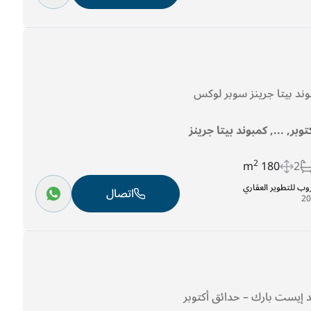
وبر, ..., كمبوند بيتا جرينز
2
180 m
2
روب للتطوير العقاري
اتصال
د إيست بارك – حدائق أكتوبر