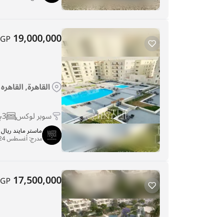
19,000,000
EGP
القاهرة, القاهره
سوبر لوكس
3
ماستر مايند ريا
مدرج:
أغسطس 24, 2025
17,500,000
EGP