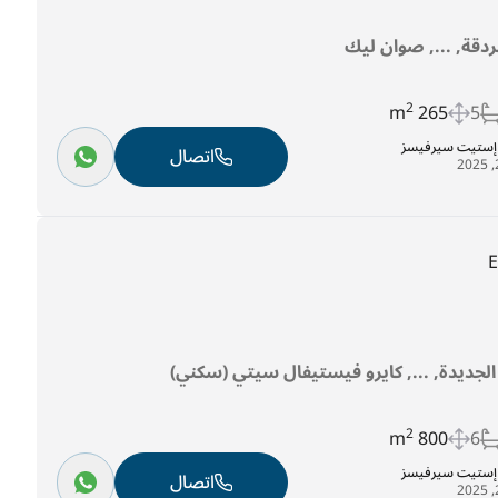
غردقة, ..., صوان ليك
2
265 m
5
ل إستيت سيرفيسز
اتصال
ه الجديدة, ..., كايرو فيستيفال سيتي (سكني)
2
800 m
6
ل إستيت سيرفيسز
اتصال