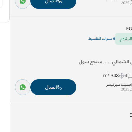
اتصال
E
لمقدم
6 سنوات التقسيط
الشمالي, ..., منتجع سول
2
348 m
4
ل إستيت سيرفيسز
اتصال