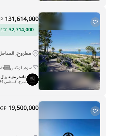
131,614,000
GP
32,714,000
ا
EGP
مطروح, الساحل 
سوبر لوكس
6
ماستر مايند ريا
مدرج:
أغسطس 24, 2025
19,500,000
EGP