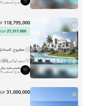
مدرج:
أغسطس 24, 2025
118,795,000
GP
27,317,000
ا
EGP
مطروح, الساحل 
سوبر لوكس
5
ماستر مايند ريا
مدرج:
أغسطس 24, 2025
31,000,000
EGP