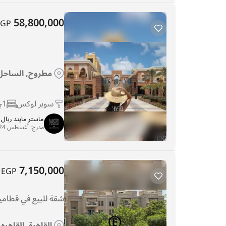
58,800,000
EGP
مطروح, الساحل 
سوبر لوكس
1
ماستر مايند ريا
مدرج:
أغسطس 24, 2025
7,150,000
EGP
شقة للبيع في قطاميه 
القاهرة, القاهره