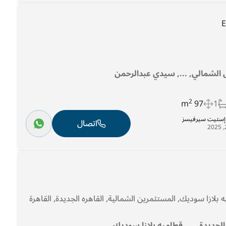
الشمالي, ..., سيدي عبدالرحمن
2
97 m
1
ل إستيت سيرفيسز
اتصال
بلازا سوديك, المستثمرين الشمالية, القاهره الجديدة, القاهرة
 الجديدة, ..., قطاميه بلازا سوديك