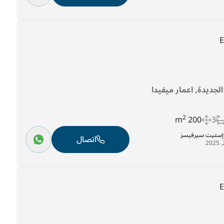
 الجديدة, اعمار ميفيدا
2
200 m
3
ل إستيت سيرفيسز
اتصال