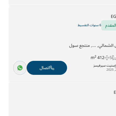
E
لمقدم
6 سنوات التقسيط
الشمالي, ..., منتجع سول
2
412 m
5
ل إستيت سيرفيسز
اتصال