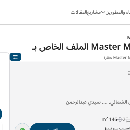
ء والمطورين
مشاريع
المقالات
M
لملف الخاص بـ
الشمالي, ..., سيدي عبدالرحمن
2
146 m
2
ل إستيت سيرفيسز