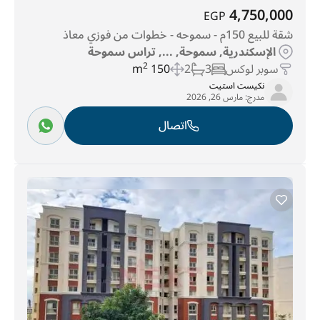
4,750,000
EGP
شقة للبيع 150م - سموحه - خطوات من فوزي معاذ
الإسكندرية, سموحة, ..., تراس سموحة
سوبر لوكس
3
2
150 m
2
نكيست استيت
مدرج:
مارس 26, 2026
اتصال