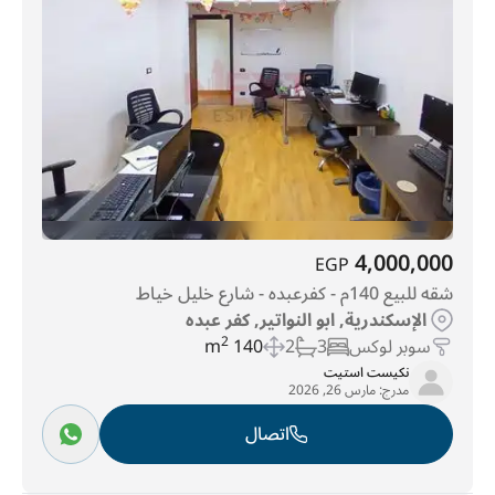
4,000,000
EGP
شقه للبيع 140م - كفرعبده - شارع خليل خياط
الإسكندرية, ابو النواتير, كفر عبده
سوبر لوكس
3
2
140 m
2
نكيست استيت
مدرج:
مارس 26, 2026
اتصال