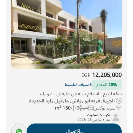
12,205,000
EGP
20%
المقدم
6 سنوات التقسيط
شقه للبيع - استلام سنة في مارفيل - نيو زايد
الجيزة, قريه أبو رواش, مارفيل زايد الجديدة
سوبر لوكس
4
3
160 m
2
نكيست استيت
مدرج:
مارس 26, 2026
اتصال