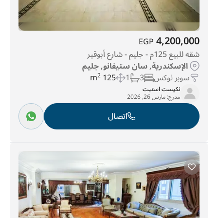
4,200,000
EGP
شقه للبيع 125م - جليم - شارع أبوقير
الإسكندرية, سان ستيفانو, جليم
سوبر لوكس
3
1
125 m
2
نكيست استيت
مدرج:
مارس 26, 2026
اتصال