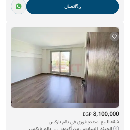
اتصال
8,100,000
EGP
شقه للبيع استلام فوري في بالم باركس
الجيزة, السادس من أكتوبر, ..., بالم باركس