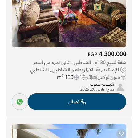
4,300,000
EGP
شقة للبيع 130م - الشاطبى - ثانى نمره من البحر
الإسكندرية, الازاريطه و الشاطبى, الشاطبي
سوبر لوكس
3
1
130 m
2
نكيست استيت
مدرج:
مارس 26, 2026
اتصال