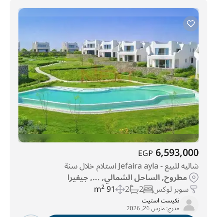
6,593,000
EGP
شاليه للبيع - Jefaira ayla استلام خلال سنة
مطروح, الساحل الشمالي, ..., جيفيرا
سوبر لوكس
2
2
91 m
2
نكيست استيت
مدرج:
مارس 26, 2026