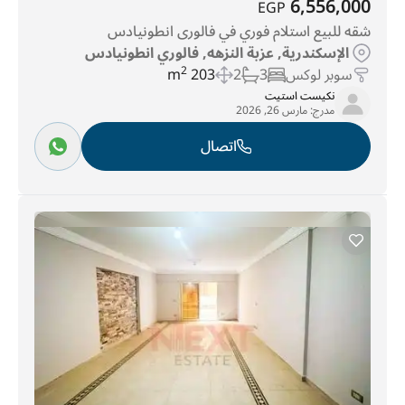
6,556,000
EGP
شقه للبيع استلام فوري في فالورى انطونيادس
الإسكندرية, عزبة النزهه, فالوري انطونيادس
سوبر لوكس
3
2
203 m
2
نكيست استيت
مدرج:
مارس 26, 2026
اتصال