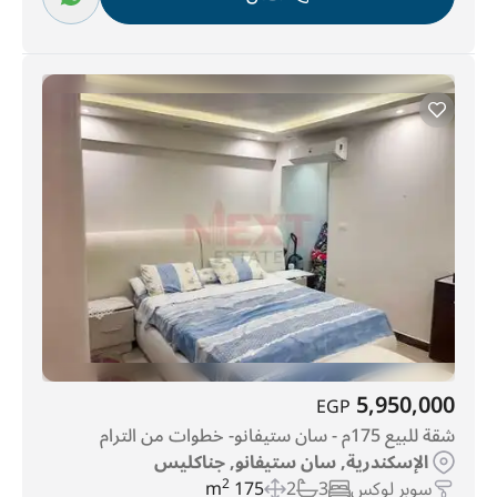
5,950,000
EGP
شقة للبيع 175م - سان ستيفانو- خطوات من الترام
الإسكندرية, سان ستيفانو, جناكليس
سوبر لوكس
3
2
175 m
2