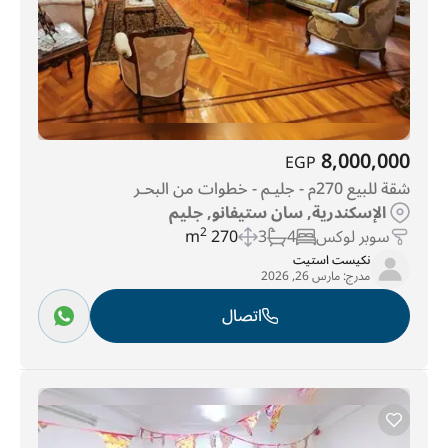
8,000,000
EGP
شقة للبيع 270م - جليـم - خطوات من البحـر
الإسكندرية, سان ستيفانو, جليم
سوبر لوكس
4
3
270 m
2
نكيست استيت
مدرج:
مارس 26, 2026
اتصال