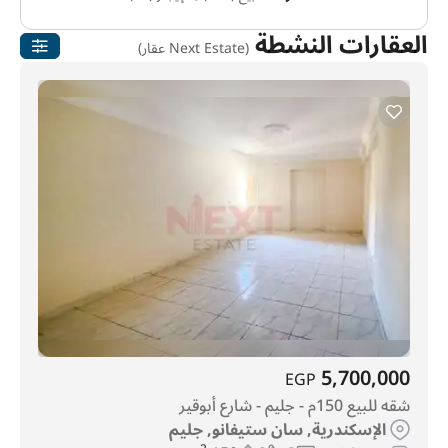
العقارات النشطة
(Next Estate عقار)
5,700,000
EGP
شقه للبيع 150م - جليم - شارع أبوقير
الإسكندرية, سان ستيفانو, جليم