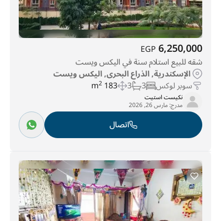
6,250,000
EGP
شقه للبيع استلام سنة في اليكس ويست
الإسكندرية, الذراع البحرى, اليكس ويست
سوبر لوكس
3
3
183 m
2
نكيست استيت
مدرج:
مارس 26, 2026
اتصال