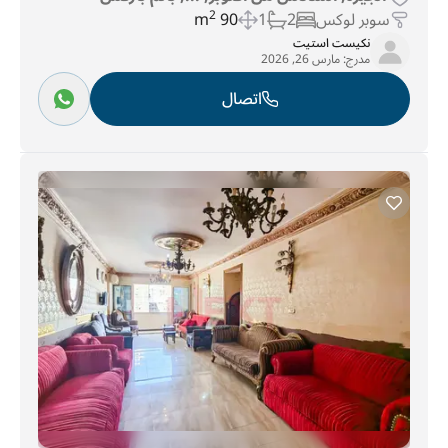
سوبر لوكس
2
1
90 m
2
نكيست استيت
مدرج:
مارس 26, 2026
اتصال