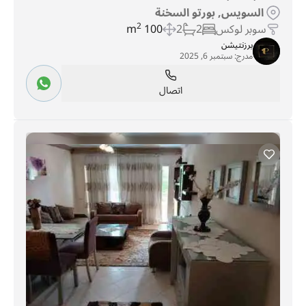
السويس, بورتو السخنة
سوبر لوكس
2
2
100 m
2
برزنتيشن
مدرج:
سبتمبر 6, 2025
اتصال