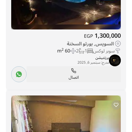
1,300,000
EGP
السويس, بورتو السخنة
سوبر لوكس
1
2
60 m
2
برزنتيشن
مدرج:
سبتمبر 6, 2025
اتصال