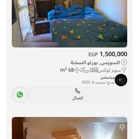
1,500,000
EGP
السويس, بورتو السخنة
سوبر لوكس
2
2
68 m
2
برزنتيشن
مدرج:
سبتمبر 6, 2025
اتصال