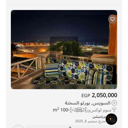
2,050,000
EGP
السويس, بورتو السخنة
سوبر لوكس
2
2
100 m
2
برزنتيشن
مدرج:
سبتمبر 6, 2025