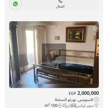
اتصال
2,000,000
EGP
السويس, بورتو السخنة
سوبر لوكس
2
2
100 m
2