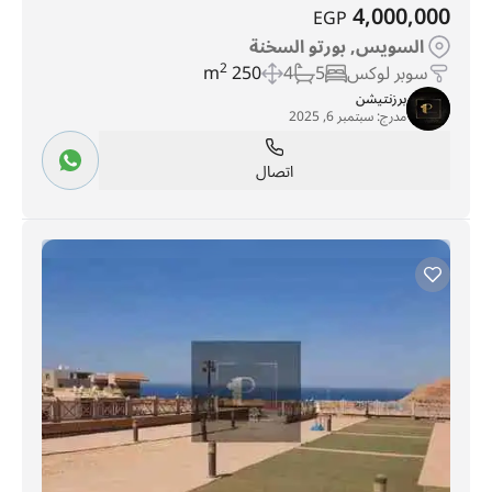
4,000,000
EGP
السويس, بورتو السخنة
سوبر لوكس
5
4
250 m
2
برزنتيشن
مدرج:
سبتمبر 6, 2025
اتصال