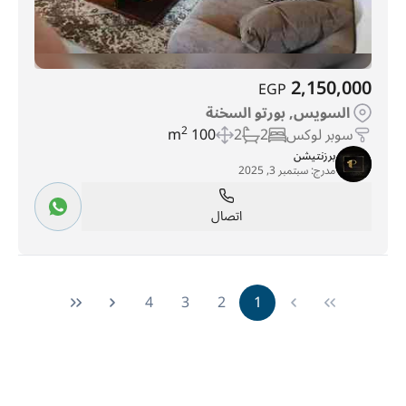
2,150,000
EGP
السويس, بورتو السخنة
سوبر لوكس
2
2
100 m
2
برزنتيشن
مدرج:
سبتمبر 3, 2025
اتصال
4
3
2
1