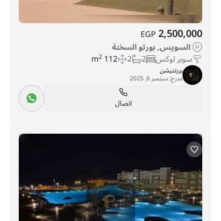
2,500,000
EGP
السويس, بورتو السخنة
سوبر لوكس
2
2
112 m
2
برزنتيشن
مدرج:
سبتمبر 6, 2025
اتصال