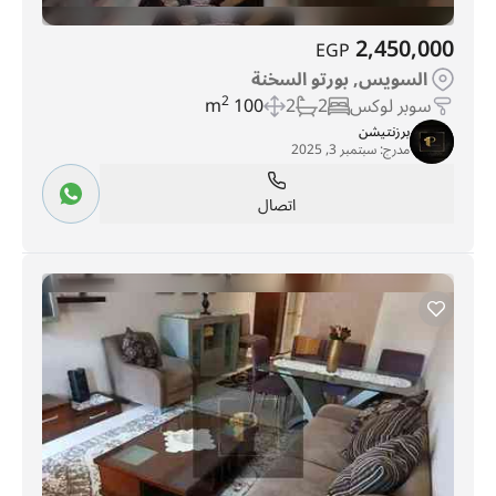
2,450,000
EGP
السويس, بورتو السخنة
سوبر لوكس
2
2
100 m
2
برزنتيشن
مدرج:
سبتمبر 3, 2025
اتصال