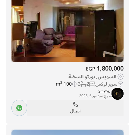
1,800,000
EGP
السويس, بورتو السخنة
سوبر لوكس
2
2
100 m
2
برزنتيشن
مدرج:
سبتمبر 6, 2025
اتصال