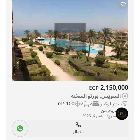
2,150,000
EGP
السويس, بورتو السخنة
سوبر لوكس
2
2
100 m
2
برزنتيشن
مدرج:
سبتمبر 6, 2025
اتصال