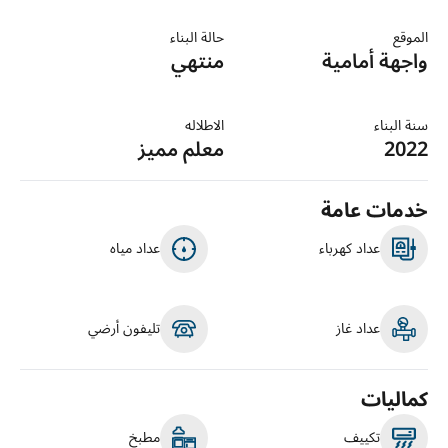
الموقع
حالة البناء
واجهة أمامية
منتهي
سنة البناء
الاطلاله
2022
معلم مميز
خدمات عامة
عداد كهرباء
عداد مياه
عداد غاز
تليفون أرضي
كماليات
تكييف
مطبخ