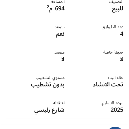
التصنيف
المساحة
2
للبيع
694
م
عدد الطـوابـق..
مصعد
4
نعم
حديقة خاصة
مصعد.
لا
لا
حالة البناء
مستوي التشطيب
تحت الانشاء
بدون تشطيب
موعد التسليم.
الاطلاله
2025
شارع رئيسي
خدمات عامة.