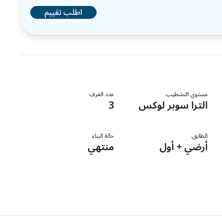
اطلب تقييم
مستوي التشطيب
عدد الغرف
الترا سوبر لوكس
3
الطابق.
حالة البناء
أرضي + أول
منتهي