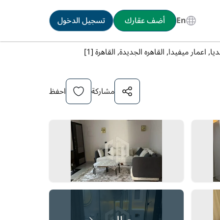
En
أضف عقارك
تسجيل الدخول
 اعمار ميفيدا, القاهره الجديدة, القاهرة [1]
مشاركة
احفظ