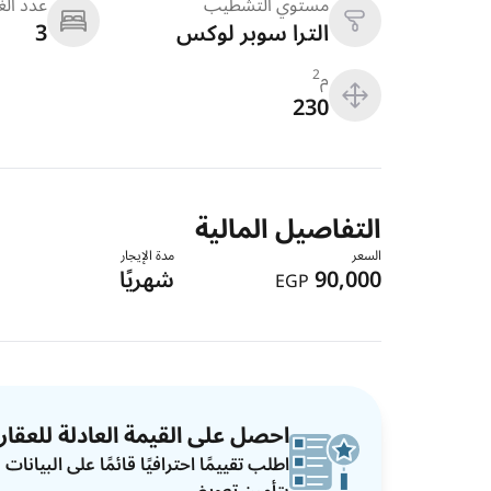
مستوي التشطيب
عدد ال
الترا سوبر لوكس
3
م
2
230
التفاصيل المالية
السعر
مدة الإيجار
90,000
شهريًا
EGP
احصل على القيمة العادلة للعقار
اطلب تقييمًا احترافيًا قائمًا على البيان
بتأمين تعويضي.