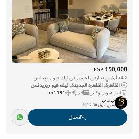
150,000
EGP
شقة أرضي بجاردن للايجار فى ليك فيو ريزيدنس
القاهرة, القاهره الجديدة, ليك فيو ريزيدنس
الترا سوبر لوكس
3
3
191 m
2
بي إن بي
مدرج:
أبريل 30, 2026
اتصال