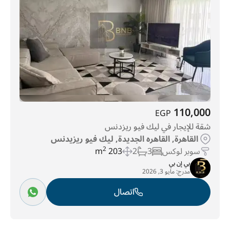
110,000
EGP
شقة للإيجار في ليك فيو ريزدنس
القاهرة, القاهره الجديدة, ليك فيو ريزيدنس
سوبر لوكس
3
2
203 m
2
بي إن بي
مدرج:
مايو 3, 2026
اتصال