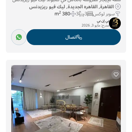
القاهرة, القاهره الجديدة, ليك فيو ريزيدنس
سوبر لوكس
3
3
380 m
2
بي إن بي
مدرج:
مايو 3, 2026
اتصال