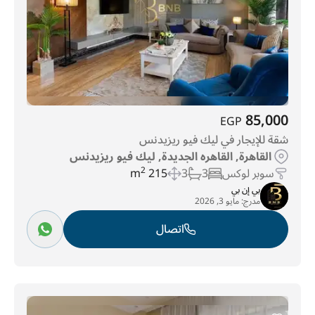
85,000
EGP
شقة للإيجار في ليك فيو ريزيدنس
القاهرة, القاهره الجديدة, ليك فيو ريزيدنس
سوبر لوكس
3
3
215 m
2
بي إن بي
مدرج:
مايو 3, 2026
اتصال