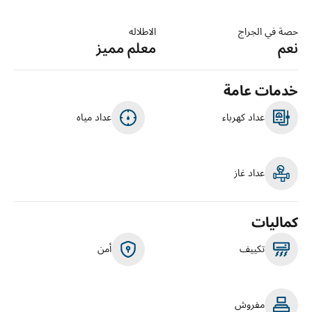
حصة في الجراج
الاطلاله
نعم
معلم مميز
خدمات عامة
عداد كهرباء
عداد مياه
عداد غاز
كماليات
تكييف
أمن
مفروش