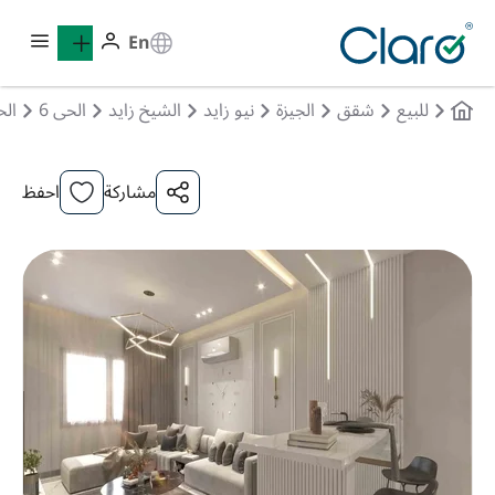
En
للبيع
شقق
الجيزة
نيو زايد
الشيخ زايد
الحى 6
ال
مشاركة
احفظ