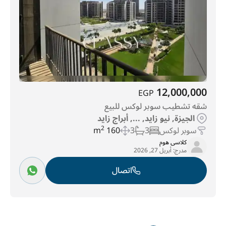
12,000,000
EGP
شقه تشطيب سوبر لوكس للبيع
الجيزة, نيو زايد, ..., أبراج زايد
سوبر لوكس
3
3
160 m
2
كلاسى هوم
مدرج:
أبريل 27, 2026
اتصال