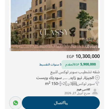
10,300,000
EGP
5,900,000
المقدم
5 سنوات التقسيط
EGP
شقه تشطيب سوبر لوكس للبيع
الجيزة, نيو زايد, ..., سوديك ويست
سوبر لوكس
3
2
150 m
2
كلاسى هوم
مدرج:
أبريل 27, 2026
اتصال