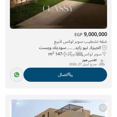
9,000,000
EGP
شقه تشطيب سوبر لوكس للبيع
الجيزة, نيو زايد, ..., سوديك ويست
سوبر لوكس
3
2
147 m
2
كلاسى هوم
مدرج:
أبريل 27, 2026
اتصال