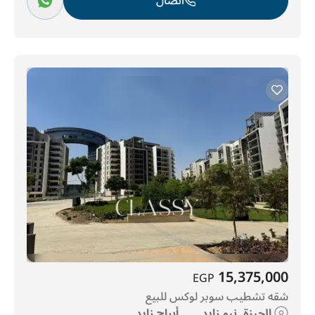
اتصال
15,375,000
EGP
شقه تشطيب سوبر لوكس للبيع
الجيزة, نيو زايد, ..., أبراج زايد