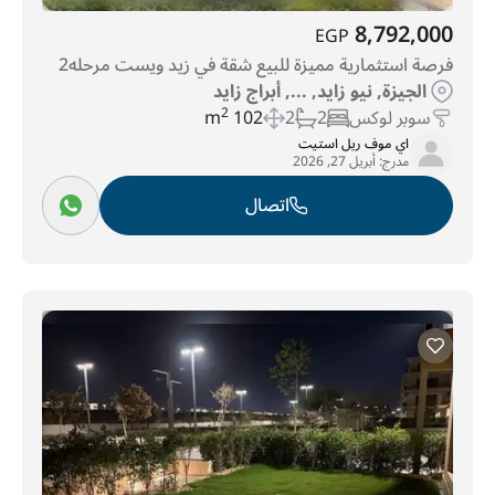
8,792,000
EGP
فرصة استثمارية مميزة للبيع شقة في زيد ويست مرحله2
الجيزة, نيو زايد, ..., أبراج زايد
سوبر لوكس
2
2
102 m
2
اي موف ريل استيت
مدرج:
أبريل 27, 2026
اتصال