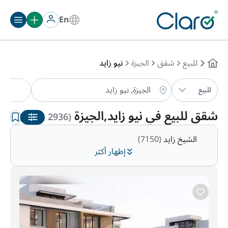
En
للبيع
شقق
الجيزة
نيو زايد
شق
للبيع
الترتيب:
تلقائي
شقق للبيع في نيو زايد,الجيزة
(2936 شقق )
الشيخ زايد
(7150)
إظهار أكثر