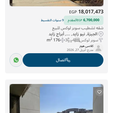
18,017,473
EGP
6,700,000
المقدم
9 سنوات التقسيط
EGP
شقه تشطيب سوبر لوكس للبيع
الجيزة, نيو زايد, ..., أبراج زايد
سوبر لوكس
4
3
176 m
2
كلاسى هوم
مدرج:
أبريل 27, 2026
اتصال