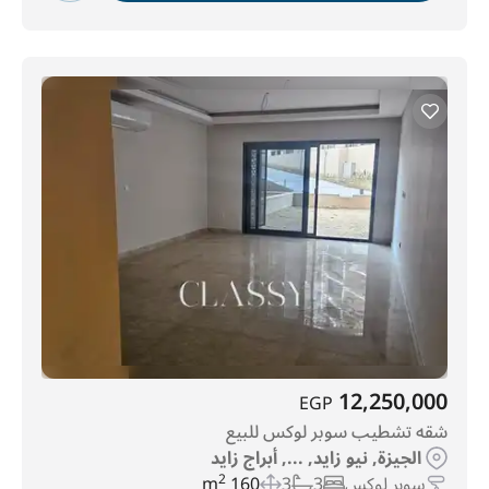
12,250,000
EGP
شقه تشطيب سوبر لوكس للبيع
الجيزة, نيو زايد, ..., أبراج زايد
سوبر لوكس
3
3
160 m
2