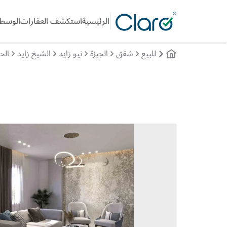
الرئيسية
استكشف العقارات
الوسطا
للبيع
شقق
الجيزة
نيو زايد
الشيخ زايد
الحى