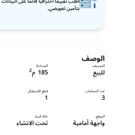
اطلب تقييمًا احترافيًا قائمًا على البيان
بتأمين تعويضي.
الوصف
التصنيف
المساحة
2
للبيع
185
م
عدد الحمامات
قطع الاستقبال
1
3
الموقع
حالة البناء
واجهة أمامية
تحت الانشاء