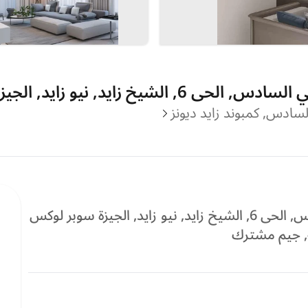
يد, نيو زايد, الجيزة سوبر لوكس
شقة للبيع في كمبوند زايد ديونز, الحي السادس, الحى 6, الشيخ زايد, نيو زايد, الجيزة سوبر لوكس
بة, جيم مشترك