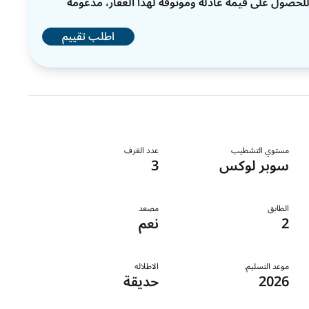
ات للحصول على قيمة عادلة وموثوقة لهذا العقار، مدعومة
اطلب تقييم
مستوي التشطيب
عدد الغرف
سوبر لوكس
3
الطابق
مصعد
2
نعم
موعد التسليم.
الاطلاله
2026
حديقة