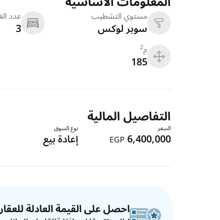
المعلومات الاساسية
مستوي التشطيب
عدد ال
سوبر لوكس
3
م
2
185
التفاصيل المالية
السعر
نوع السوق
6,400,000
إعادة بيع
EGP
احصل على القيمة العادلة للعقار