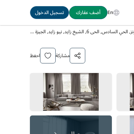
En
أضف عقارك
تسجيل الدخول
شقة للبيع في كمبوند زايد ديونز, الحي السادس, الحى 6, الشيخ زايد, نيو زايد, الجيزة سوبر لوكس
مشاركة
احفظ