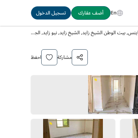
En
أضف عقارك
تسجيل الدخول
شقة للبيع في كمبوند زايد هايتس, بيت الوطن الشيخ زايد, الشيخ زايد, نيو زايد, الجيزة [1]
مشاركة
احفظ