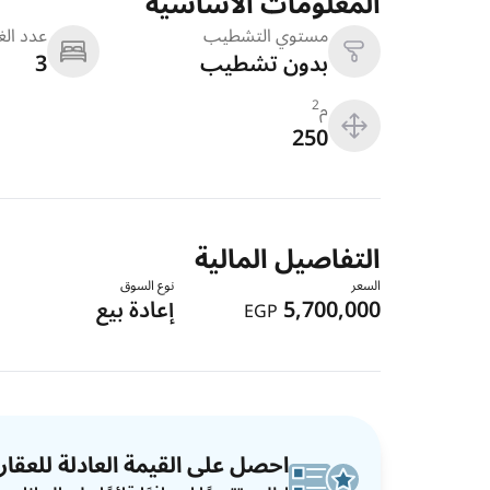
المعلومات الاساسية
مستوي التشطيب
عدد ال
بدون تشطيب
3
م
2
250
التفاصيل المالية
السعر
نوع السوق
5,700,000
إعادة بيع
EGP
احصل على القيمة العادلة للعقار