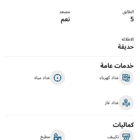
الطابق
مصعد
5
نعم
الاطلاله
حديقة
خدمات عامة
عداد كهرباء
عداد مياه
عداد غاز
كماليات
تكييف
مطبخ