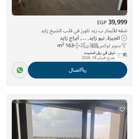
39,999
EGP
شقه للأيجار ب زيد تاورز في قلب الشيخ زايد
الجيزة, نيو زايد, ..., أبراج زايد
سوبر لوكس
3
2
163 m
2
تربل ڤي ريل استيت
مدرج:
فبراير 18, 2026
اتصال