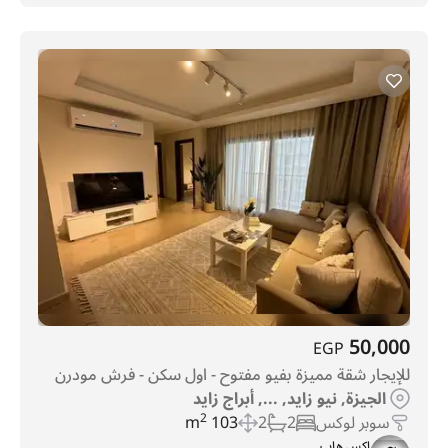
50,000
EGP
للإيجار شقة مميزة بفيو مفتوح - اول سكن - فرش مودرن
الجيزة, نيو زايد, ..., أبراج زايد
سوبر لوكس
2
2
103 m
2
اكس هاب