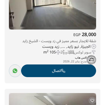
28,000
EGP
شقة للايجار بسعر مميز في زد ويست - الشيخ زايد
الجيزة, نيو زايد, ..., زيد ويست
سوبر لوكس
2
2
105 m
2
اكس هاب
مدرج:
يناير 22, 2026
اتصال