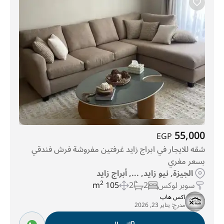
55,000
EGP
شقه للايجار في ابراج زايد غرفتين مفروشة فرش فندقي
بسعر مغري
الجيزة, نيو زايد, ..., أبراج زايد
سوبر لوكس
2
2
105 m
2
اكس هاب
مدرج:
يناير 23, 2026