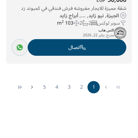
50,000
EGP
شقة مميزة للايجار مفروشه فرش فندقي في كمبوند زد
الجيزة, نيو زايد, ..., أبراج زايد
سوبر لوكس
2
2
103 m
2
اكس هاب
مدرج:
يناير 22, 2026
اتصال
5
4
3
2
1