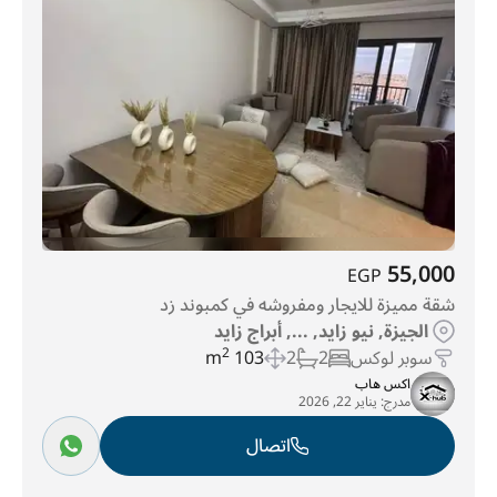
55,000
EGP
شقة مميزة للايجار ومفروشه في كمبوند زد
الجيزة, نيو زايد, ..., أبراج زايد
سوبر لوكس
2
2
103 m
2
اكس هاب
مدرج:
يناير 22, 2026
اتصال