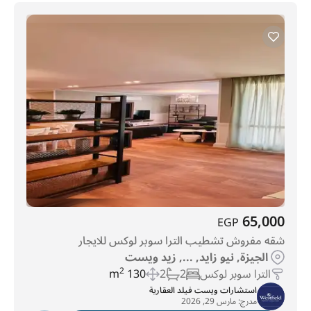
65,000
EGP
شقه مفروش تشطيب الترا سوبر لوكس للايجار
الجيزة, نيو زايد, ..., زيد ويست
الترا سوبر لوكس
2
2
130 m
2
استشارات ويست فيلد العقارية
مدرج:
مارس 29, 2026