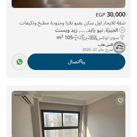
30,000
EGP
شقة للايجار اول سكن بفيو بلازا ومزودة مطبخ وتكيفات
الجيزة, نيو زايد, ..., زيد ويست
سوبر لوكس
2
2
105 m
2
اكس هاب
مدرج:
يناير 22, 2026
اتصال