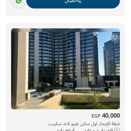
اتصال
40,000
EGP
شقة للإيجار اول سكن بفيو لاند سكيب
الجيزة, نيو زايد, ..., أبراج زايد