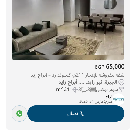
65,000
EGP
شقة مفروشة للإيجار 211م- كمبوند زد – أبراج زيد
الجيزة, نيو زايد, ..., أبراج زايد
سوبر لوكس
3
3
211 m
2
ابراج
مدرج:
مارس 31, 2026
اتصال