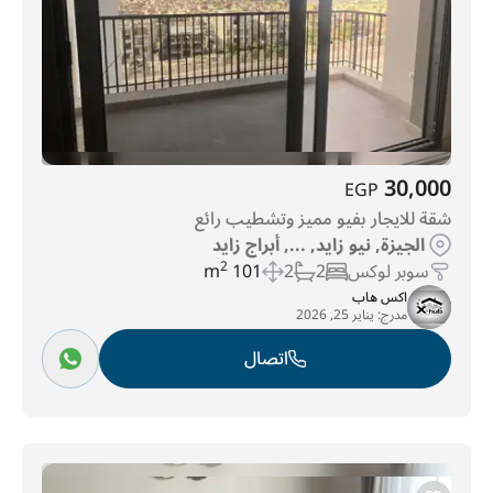
30,000
EGP
شقة للايجار بفيو مميز وتشطيب رائع
الجيزة, نيو زايد, ..., أبراج زايد
سوبر لوكس
2
2
101 m
2
اكس هاب
مدرج:
يناير 25, 2026
اتصال