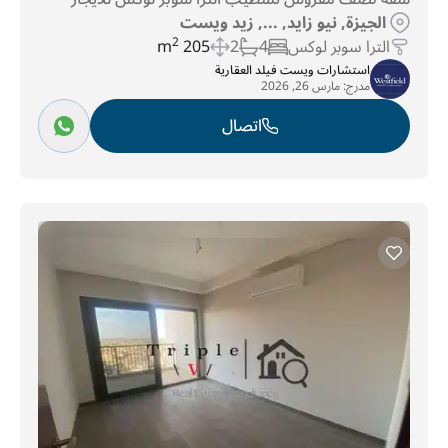
الجيزة, نيو زايد, ..., زيد ويست
الترا سوبر لوكس
4
2
205 m
2
استشارات ويست فيلد العقارية
مدرج:
مارس 26, 2026
اتصال