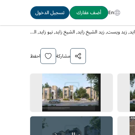
En
أضف عقارك
تسجيل الدخول
شقة سوبر لوكس للبيع في أبراج زايد, زيد ويست, زيد الشيخ زايد, الشيخ زايد, نيو زايد, الجيزة
مشاركة
احفظ