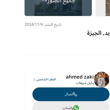
جميع الصور
تاريخ النشر: 6‏‏/11‏‏/2024
د, الجيزة
ahmed zaki
الملف الشخصي
وكيل مبيعات
اتصال
واتساب