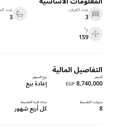
المعلومات الاساسية
عدد الغرف
عدد ال
3
3
م
2
159
التفاصيل المالية
السعر
نوع السوق
8,740,000
إعادة بيع
EGP
سنوات التقسيط
سداد فترة التقسيط
8
كل أربع شهور