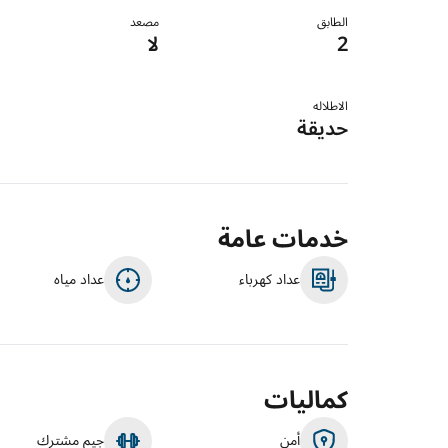
الطابق
مصعد
2
لا
الاطلاله
حديقة
خدمات عامة
عداد كهرباء
عداد مياه
كماليات
أمن
جيم مشترك