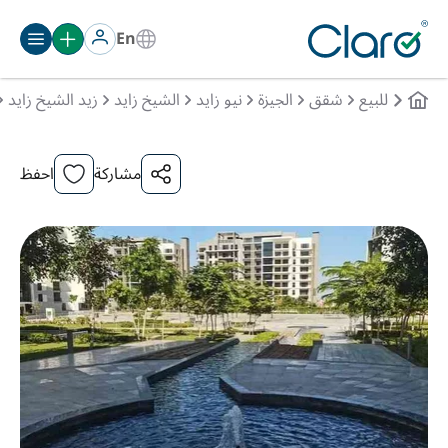
En
للبيع
شقق
الجيزة
نيو زايد
الشيخ زايد
زيد الشيخ زايد
مشاركة
احفظ