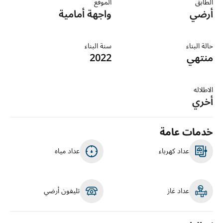
الطابق
الموقع
أرضي
واجهة أمامية
حالة البناء
سنة البناء
منتهي
2022
الاطلاله
أخري
خدمات عامة
عداد كهرباء
عداد مياه
عداد غاز
تليفون أرضي