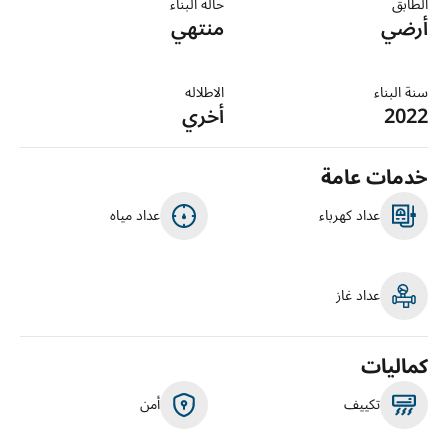
الطابق
حالة البناء
أرضي
منتهي
سنة البناء
الاطلاله
2022
أخري
خدمات عامة
عداد كهرباء
عداد مياه
عداد غاز
كماليات
تكييف
أمن