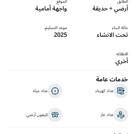
الطابق
الموقع
أرضي + حديقة
واجهة أمامية
حالة البناء
موعد التسليم.
تحت الانشاء
2025
الاطلاله
أخري
خدمات عامة
عداد كهرباء
عداد مياه
عداد غاز
تليفون أرضي