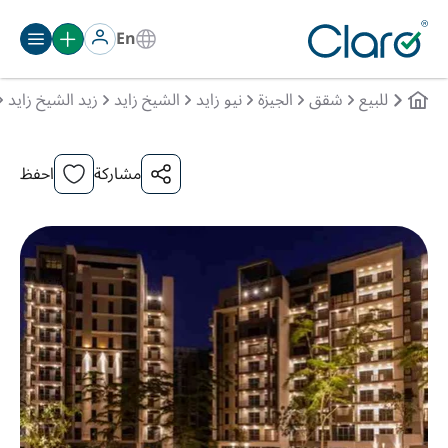
En
للبيع
شقق
الجيزة
نيو زايد
الشيخ زايد
زيد الشيخ زايد
مشاركة
احفظ