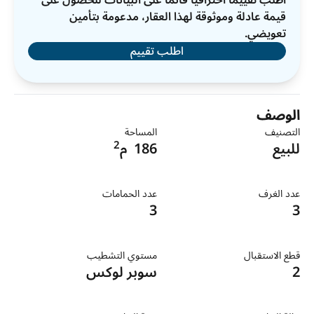
اطلب تقييمًا احترافيًا قائمًا على البيانات للحصول على
قيمة عادلة وموثوقة لهذا العقار، مدعومة بتأمين
تعويضي.
اطلب تقييم
الوصف
التصنيف
المساحة
2
للبيع
186
م
عدد الغرف
عدد الحمامات
3
3
قطع الاستقبال
مستوي التشطيب
2
سوبر لوكس