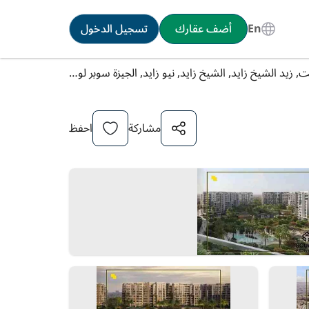
En
أضف عقارك
تسجيل الدخول
شقة للبيع في أبراج زايد, زيد ويست, زيد الشيخ زايد, الشيخ زايد, نيو زايد, الجيزة سوبر لوكس
مشاركة
احفظ