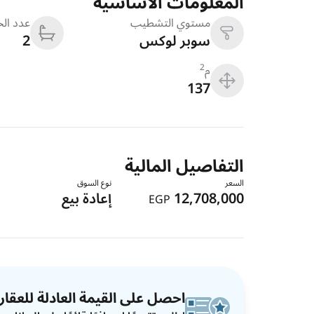
المعلومات الاساسية
مستوي التشطيب
عدد ال
سوبر لوكس
2
م
2
137
التفاصيل المالية
السعر
نوع السوق
12,708,000
إعادة بيع
EGP
احصل على القيمة العادلة للعقار