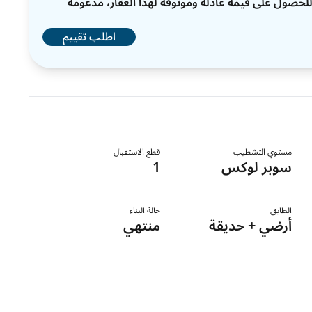
ات للحصول على قيمة عادلة وموثوقة لهذا العقار، مدعومة
اطلب تقييم
مستوي التشطيب
قطع الاستقبال
سوبر لوكس
1
الطابق
حالة البناء
أرضي + حديقة
منتهي