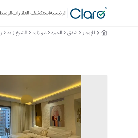
الرئيسية
استكشف العقارات
الوسطا
للإيجار
شقق
الجيزة
نيو زايد
الشيخ زايد
زي