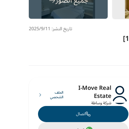
جميع الصور
تاريخ النشر: 11‏‏/9‏‏/2025
I-Move Real
الملف
Estate
الشخصي
شركة وساطة
اتصال