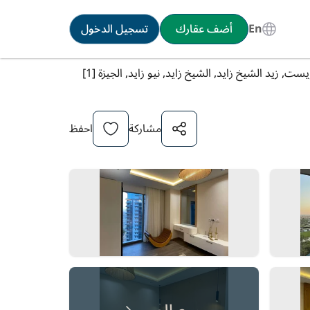
En
أضف عقارك
تسجيل الدخول
ست, زيد الشيخ زايد, الشيخ زايد, نيو زايد, الجيزة [1]
مشاركة
احفظ