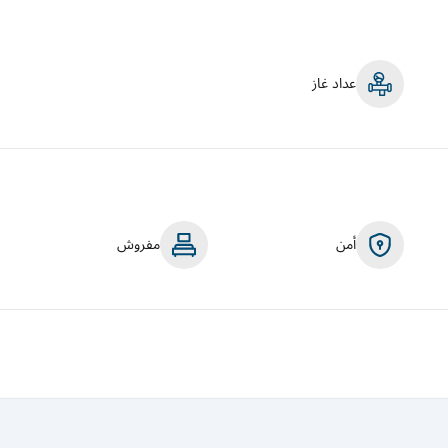
عداد غاز
أمن
مفروش