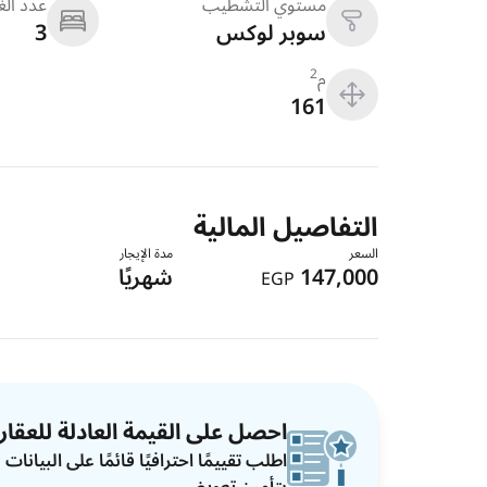
مستوي التشطيب
عدد ال
سوبر لوكس
3
م
2
161
التفاصيل المالية
السعر
مدة الإيجار
147,000
شهريًا
EGP
احصل على القيمة العادلة للعقار
اطلب تقييمًا احترافيًا قائمًا على البيان
بتأمين تعويضي.