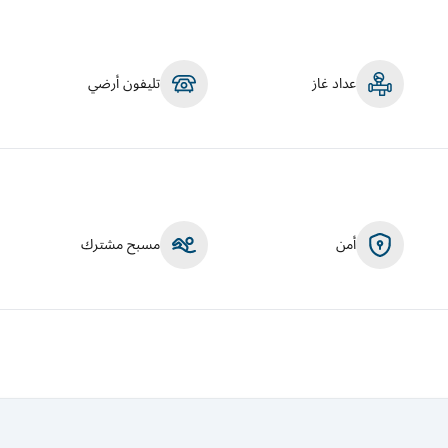
عداد غاز
تليفون أرضي
أمن
مسبح مشترك