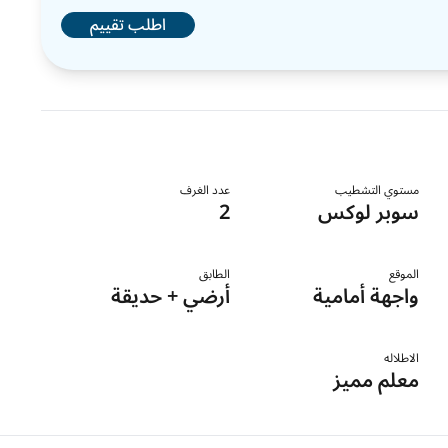
اطلب تقييم
مستوي التشطيب
عدد الغرف
سوبر لوكس
2
الموقع
الطابق
واجهة أمامية
أرضي + حديقة
الاطلاله
معلم مميز