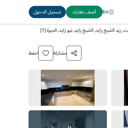
En
أضف عقارك
تسجيل الدخول
زيد الشيخ زايد, الشيخ زايد, نيو زايد, الجيزة [1]
مشاركة
احفظ