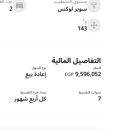
مستوي التشطيب
عدد ال
سوبر لوكس
2
م
2
143
التفاصيل المالية
السعر
نوع السوق
9,596,052
إعادة بيع
EGP
سنوات التقسيط
سداد فترة التقسيط
7
كل أربع شهور