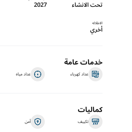
تحت الانشاء
2027
الاطلاله
أخري
خدمات عامة
عداد كهرباء
عداد مياه
كماليات
تكييف
أمن