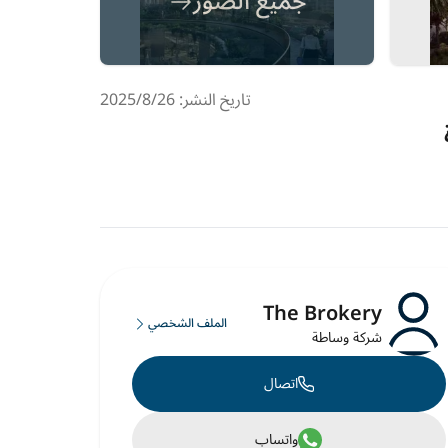
جميع الصور
تاريخ النشر: 26‏‏/8‏‏/2025
The Brokery
الملف الشخصي
شركة وساطة
اتصال
واتساب