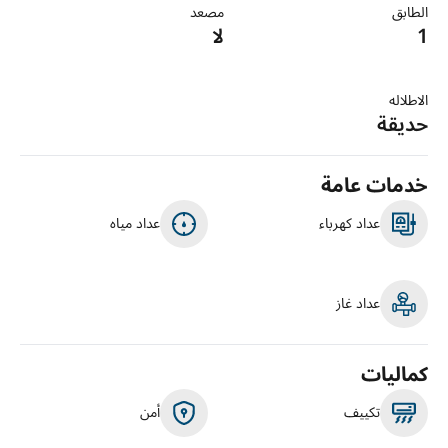
الطابق
مصعد
1
لا
الاطلاله
حديقة
خدمات عامة
عداد كهرباء
عداد مياه
عداد غاز
كماليات
تكييف
أمن