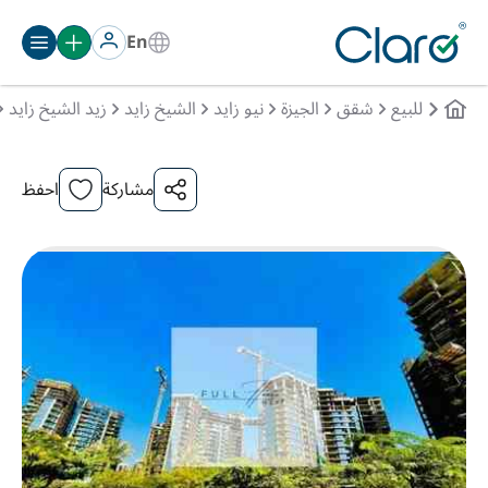
En
للبيع
شقق
الجيزة
نيو زايد
الشيخ زايد
زيد الشيخ زايد
مشاركة
احفظ