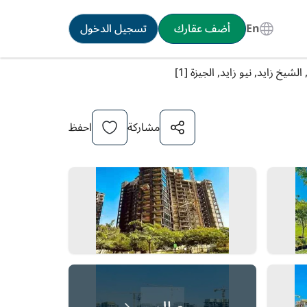
En
أضف عقارك
تسجيل الدخول
يخ زايد, نيو زايد, الجيزة [1]
مشاركة
احفظ