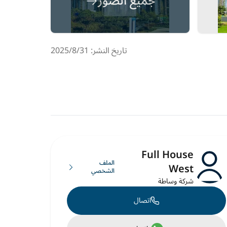
جميع الصور
تاريخ النشر: 31‏‏/8‏‏/2025
Full House
الملف
West
الشخصي
شركة وساطة
اتصال