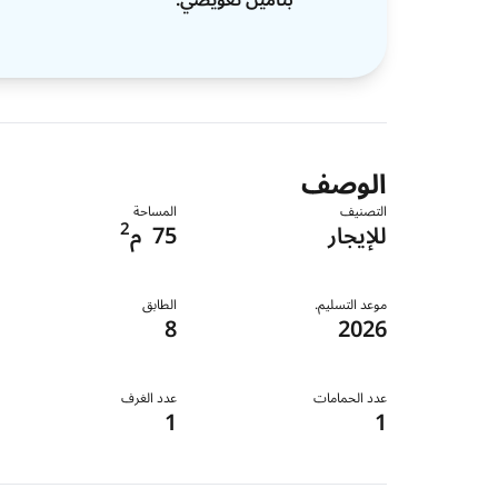
الوصف
التصنيف
المساحة
2
للإيجار
75
م
موعد التسليم.
الطابق
8
2026
عدد الحمامات
عدد الغرف
1
1