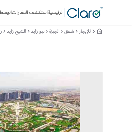
الرئيسية
استكشف العقارات
الوسطا
للإيجار
شقق
الجيزة
نيو زايد
الشيخ زايد
زي