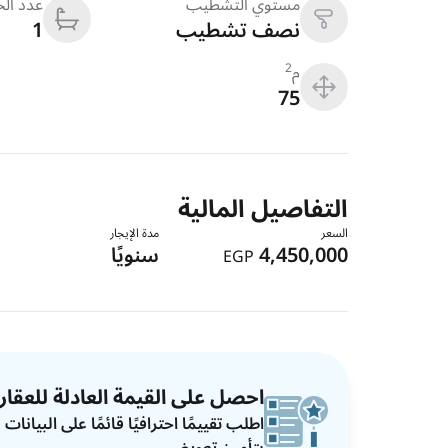
مستوي التشطيب
عدد ال
نصف تشطيب
1
م
2
75
التفاصيل المالية
السعر
مدة الإيجار
4,450,000
سنويًا
EGP
احصل على القيمة العادلة للعقار
اطلب تقييمًا احترافيًا قائمًا على البيان
بتأمين تعويضي.