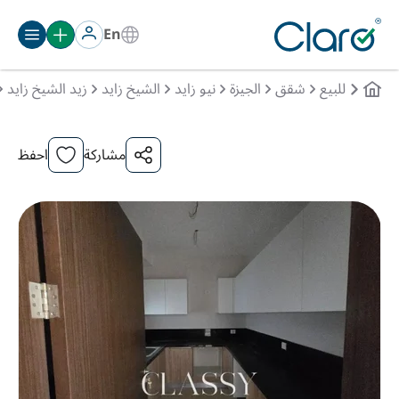
En
للبيع
شقق
الجيزة
نيو زايد
الشيخ زايد
زيد الشيخ زايد
مشاركة
احفظ