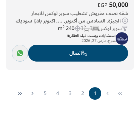
50,000
EGP
شقه نصف مفروش تشطيب سوبر لوكس للايجار
الجيزة, السادس من أكتوبر, ..., اكتوبر بلازا سوديك
سوبر لوكس
3
3
240 m
2
استشارات ويست فيلد العقارية
مدرج:
مارس 27, 2026
اتصال
5
4
3
2
1