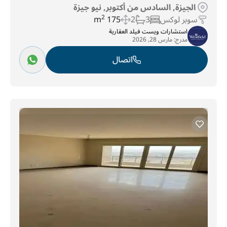
الجيزة, السادس من أكتوبر, نيو جيزة
سوبر لوكس
3
2
175 m
2
استشارات ويست فيلد العقارية
مدرج:
مارس 28, 2026
اتصال