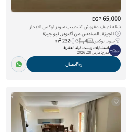
65,000
EGP
شقه نصف مفروش تشطيب سوبر لوكس للايجار
الجيزة, السادس من أكتوبر, نيو جيزة
سوبر لوكس
4
3
232 m
2
استشارات ويست فيلد العقارية
مدرج:
مارس 28, 2026
اتصال