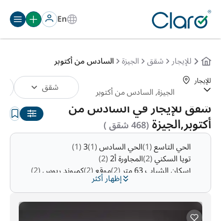
En
للإيجار
شقق
الجيزة
السادس من أكتوبر
للإيجار
شقق
الترتيب:
تلقائي
شقق للإيجار في السادس من
أكتوبر,الجيزة
(468 شقق )
الحي التاسع
(1)
الحي السادس
(1)
3
(1)
تويا السكني
(2)
المجاورة أ2
(2)
إسكان الشباب 63 متر
(2)
موقع
(2)
كمبوند ريوس
(2)
إظهار أكثر
النصر مول
(3)
كمبوند الباتيو
(3)
أجياد مول
(4)
الحى 2
(10)
كينجزواي
(11)
الشيخ زايد, الحي السادس, مجاورة 1
(12)
عمارات الياسمين
(12)