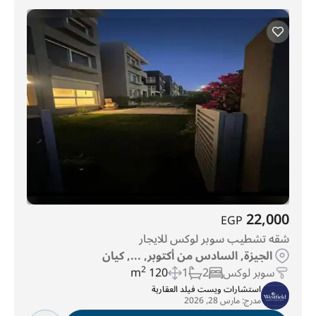
22,000
EGP
شقه تشطيب سوبر لوكس للايجار
الجيزة, السادس من أكتوبر, ..., كيان
سوبر لوكس
2
1
120 m
2
استشارات ويست فيلد العقارية
مدرج:
مارس 28, 2026