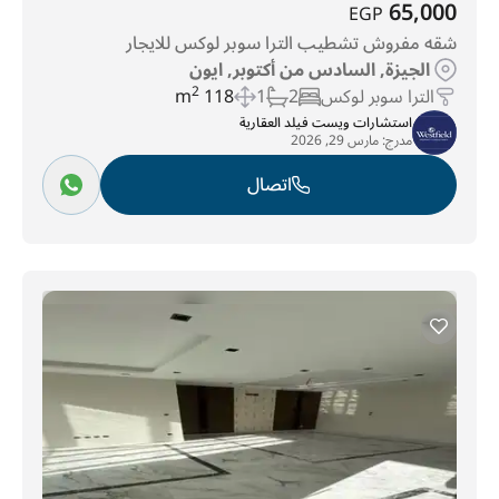
65,000
EGP
شقه مفروش تشطيب الترا سوبر لوكس للايجار
الجيزة, السادس من أكتوبر, ايون
الترا سوبر لوكس
2
1
118 m
2
استشارات ويست فيلد العقارية
مدرج:
مارس 29, 2026
اتصال