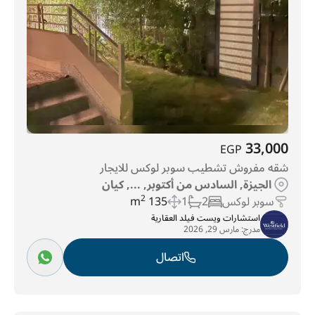
33,000
EGP
شقه مفروش تشطيب سوبر لوكس للايجار
الجيزة, السادس من أكتوبر, ..., كيان
سوبر لوكس
2
1
135 m
2
استشارات ويست فيلد العقارية
مدرج:
مارس 29, 2026
اتصال