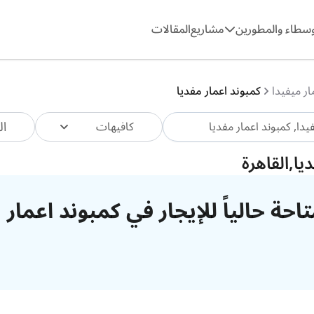
وسطاء والمطورين
مشاريع
المقالات
ار ميفيدا
كمبوند اعمار مفديا
ال
كافيهات
يا,القاهرة
احة حالياً للإيجار في كمبوند اعمار