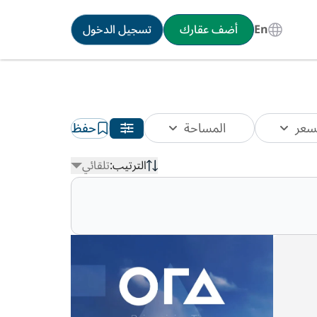
En
أضف عقارك
تسجيل الدخول
سعر
المساحة
حفظ
الترتيب:
تلقائي