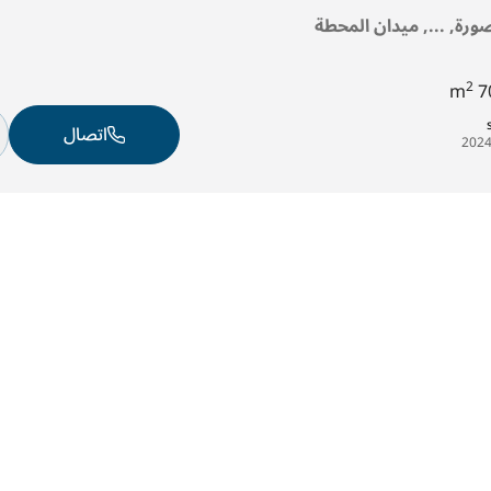
صورة, ..., ميدان المحطة
2
70
اتصال