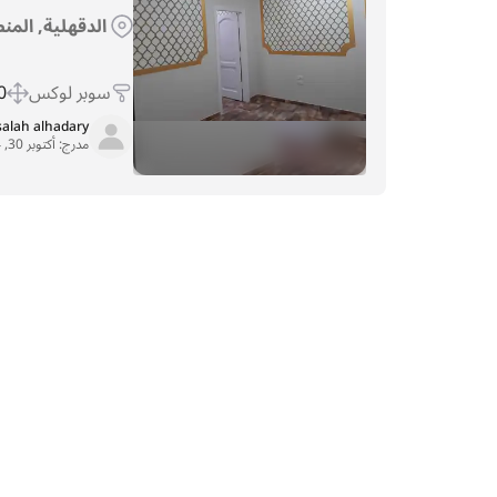
الدقهلية, المن
سوبر لوكس
 m
salah alhadary
مدرج:
أكتوبر 30, 2024