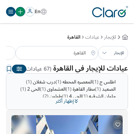
En
للإيجار
عيادات
القاهرة
عي
للإيجار
الترتيب:
تلقائي
عيادات للإيجار في القاهرة
(67 عيادات )
اطلس ج
(1)
المعصره المحطه
(1)
درب شغلان
(1)
الصعيد
(1)
مطار القاهرة
(1)
العشماوى
(1)
الحى 2
(1)
حلوان الشرقيه
(1)
الحى 4
(1)
طولون
(2)
إظهار أكثر
حدائق حلوان
(2)
السبتيه
(2)
شركس
(2)
حى الاسمرات
(3)
مدينة المستقبل
(9)
وسط البلد
(10)
حدائق القبة
(10)
الهايكستب
(14)
جاردن سيتي
(28)
المنيل
(30)
النزهه
(32)
الديوره
(35)
البروج
(37)
السرايات
(43)
الزمالك
(53)