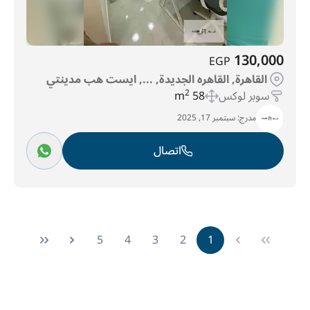
130,000
EGP
القاهرة, القاهره الجديدة, ..., ايست هب مدينتي
سوبر لوكس
58 m
2
مدرج:
سبتمبر 17, 2025
اتصال
5
4
3
2
1