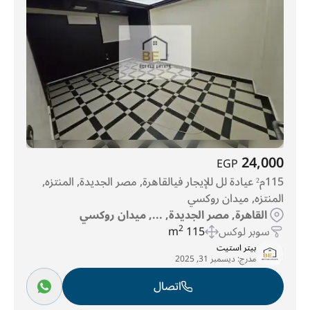
24,000
EGP
115م² عيادة لل للإيجار فيالقاهرة, مصر الجديدة, المنتزه,
المنتزه, ميدان روكسي
القاهرة, مصر الجديدة, ..., ميدان روكسي
سوبر لوكس
115 m
2
بيتر استيت
مدرج:
ديسمبر 31, 2025
اتصال