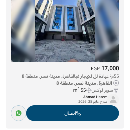
منطقة العمارات
(72)
غرب مدينة نصر
(171)
وصال
(174)
كريك تاون
(189)
مدينة بدر
(370)
شيراتون المطار
(486)
مصر الجديدة
(690)
الشرق للتأمين
(769)
الزهراء
(796)
المعادي الجديدة
(888)
المعادي
(930)
المقطم
(1113)
مدينة الشروق
(1136)
العاصمة الإدارية الجديدة
(2492)
مدينة نصر
(4721)
القاهره الجديدة
(47531)
17,000
EGP
55م² عيادة لل للإيجار فيالقاهرة, مدينة نصر, منطقة 8
القاهرة, مدينة نصر, منطقة 8
سوبر لوكس
55 m
2
Ahmad Hatem
مدرج:
مايو 25, 2026
اتصال