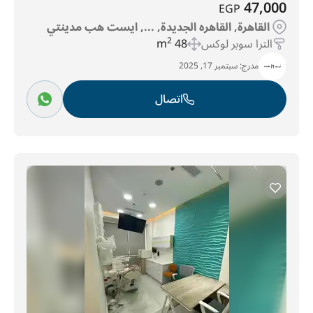
47,000
EGP
القاهرة, القاهره الجديدة, ..., ايست هب مدينتي
الترا سوبر لوكس
48 m
2
مدرج:
سبتمبر 17, 2025
اتصال