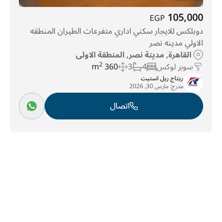
105,000
EGP
دوبلكس للايجار سكني اداري متفرعات الطيران المنطقه
الاولي مدينه نصر
القاهرة, مدينة نصر, المنطقة الاولى
سوبر لوكس
4
3
360 m
2
ريتاج ريل استيت
مدرج:
مارس 30, 2026
اتصال