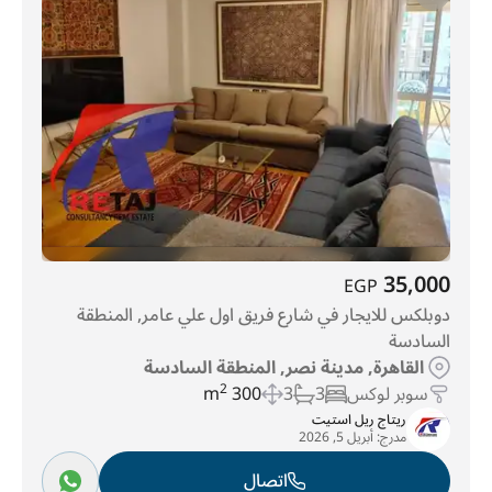
جاردينيا سيتي
(162)
الجولف
(179)
المنطقة السادسة
(286)
الحى 10
(373)
تاج سيتي
(1355)
35,000
EGP
دوبلكس للايجار في شارع فريق اول علي عامر, المنطقة
السادسة
القاهرة, مدينة نصر, المنطقة السادسة
سوبر لوكس
3
3
300 m
2
ريتاج ريل استيت
مدرج:
أبريل 5, 2026
اتصال