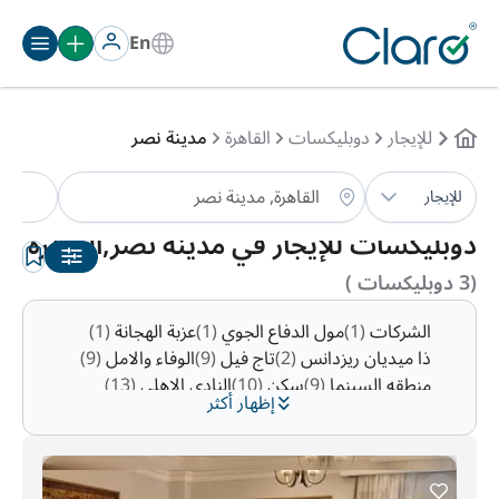
En
للإيجار
دوبليكسات
القاهرة
مدينة نصر
دو
للإيجار
الترتيب:
تلقائي
دوبليكسات للإيجار في مدينة نصر,القاهرة
(3 دوبليكسات )
الشركات
(1)
مول الدفاع الجوي
(1)
عزبة الهجانة
(1)
ذا ميديان ريزدانس
(2)
تاج فيل
(9)
الوفاء والامل
(9)
منطقه السينما
(9)
سكن
(10)
النادي الاهلي
(13)
إظهار أكثر
منطقة 10
(15)
زهراء مدينة نصر
(15)
التوفيق
(16)
رابعه العدويه
(20)
منطقة 7
(23)
الحديقه الدوليه
(26)
منطقة 9
(49)
مساكن المهندسين
(51)
منطقة 8
(124)
المنطقة الاولى
(156)