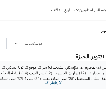
وسطاء والمطورين
مشاريع
المقالات
بر
دوبليكسات
توبر,الجيزة
وس
(2)
المجاورة أ2
(2)
إسكان الشباب 63 متر
(2)
موقع
(2)
تويا السكني
(2)
ك
س, مجاورة 1
(12)
عمارات الياسمين
(12)
مول العرب
(14)
طيبة قطامية با
قة اسكان المستقبل
(26)
الحي الحادي عشر
(31)
الحى 4
(37)
الحي الساب
إظهار أكثر
كمبوند ماونتين فيو اكتوبر بارك
(73)
دريم لاند
(92)
التوسعات الشماليه
(111)
(348
المنطقة السياحية (الحي المتميز )
(350)
التوسعات الشمالية
(411)
و
توسعات الشرقية
(1493)