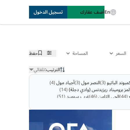
En
أضف عقارك
تسجيل الدخول
السعر
المساحة
حفظ
الترتيب:
تلقائي
مبوند الباتيو
(3)
النصر مول
(3)
أجياد مول
(4)
لمز بروميناد ريزيدنس (وادي دجلة)
(14)
ع
(44)
الحي الثامن
(46)
غرب سوميد
(51)
نيوم أكتوبر
(148)
جولز
(156)
ايون
(158)
يست 11 مول
(515)