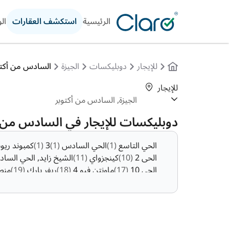
الرئيسية
استكشف العقارات
ال
للإيجار
دوبليكسات
الجيزة
السادس من أكتو
للإيجار
دوبليكسات للإيجار في السادس من أك
الحي التاسع
(1)
الحي السادس
(1)
3
(1)
كمبوند ري
الحى 2
(10)
كينجزواي
(11)
الشيخ زايد, الحي الساد
الحى 10
(17)
ماونتن فيو 4
(18)
ريفر بارك
(19)
منط
كمبوند بيراميدز هايتس
(56)
الحي الثاني عشر
(70)
الحي الاول
(192)
جراند هايتس
(205)
حى الخمائل
)
امتداد التوسعات الشمالية
(756)
نيو جيزة
(840)
ال