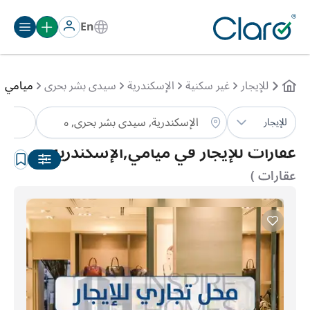
En
للإيجار
غير سكنية
الإسكندرية
سيدى بشر بحرى
ميامي
نو
للإيجار
الترتيب:
تلقائي
عقارات للإيجار في ميامي,الإسكندرية
(4
عقارات )