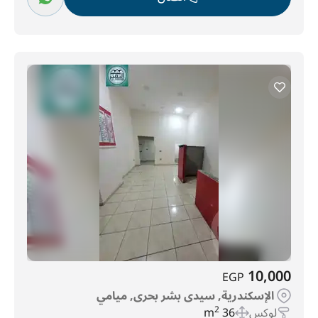
10,000
EGP
الإسكندرية, سيدى بشر بحرى, ميامي
لوكس
36 m
2