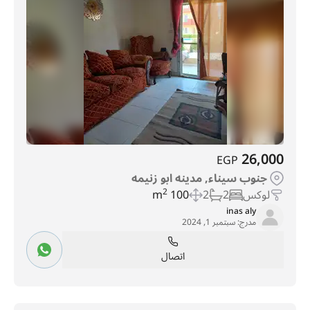
26,000
EGP
جنوب سيناء, مدينه ابو زنيمه
لوكس
2
2
100 m
2
inas aly
مدرج:
سبتمبر 1, 2024
اتصال