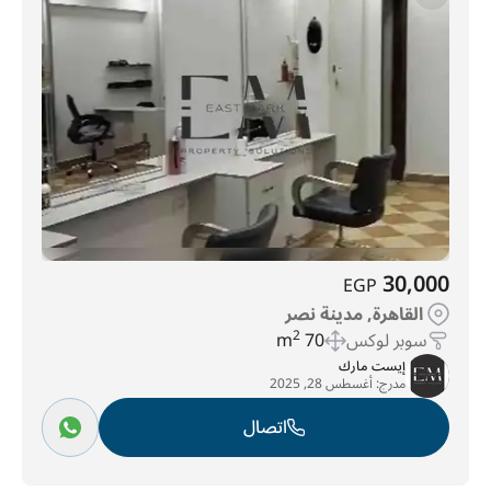
جاردينيا سيتي
(162)
الجولف
(179)
المنطقة السادسة
(286)
الحى 10
(373)
تاج سيتي
(1355)
30,000
EGP
القاهرة, مدينة نصر
سوبر لوكس
70 m
2
إيست مارك
مدرج:
أغسطس 28, 2025
اتصال