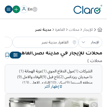
En
للإيجار
محلات
القاهرة
مدينة نصر
مح
للإيجار
الترتيب:
تلقائي
محلات للإيجار في مدينة نصر,القاهرة
(5
محلات )
الشركات
(1)
مول الدفاع الجوي
(1)
عزبة الهجانة
(1)
ذا ميديان ريزدانس
(2)
تاج فيل
(9)
الوفاء والامل
(9)
منطقه السينما
(9)
سكن
(10)
النادي الاهلي
(13)
إظهار أكثر
منطقة 10
(15)
زهراء مدينة نصر
(15)
التوفيق
(16)
رابعه العدويه
(20)
منطقة 7
(23)
الحديقه الدوليه
(26)
منطقة 9
(49)
مساكن المهندسين
(51)
منطقة 8
(124)
المنطقة الاولى
(156)