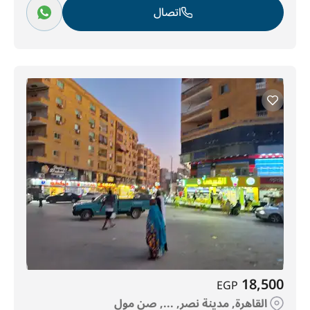
اتصال
18,500
EGP
القاهرة, مدينة نصر, ..., صن مول