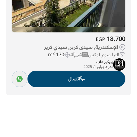
18,700
EGP
الإسكندرية, سيدى كرير, سيدي كرير
الترا سوبر لوكس
4
4
170 m
2
بروكرز هاب
مدرج:
يوليو 1, 2025
اتصال