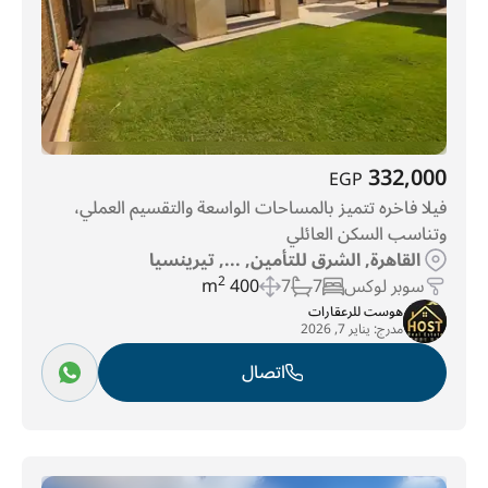
332,000
EGP
فيلا فاخره تتميز بالمساحات الواسعة والتقسيم العملي،
وتناسب السكن العائلي
القاهرة, الشرق للتأمين, ..., تيرينسيا
سوبر لوكس
7
7
400 m
2
هوست للرعقارات
مدرج:
يناير 7, 2026
اتصال