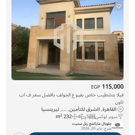
115,000
EGP
فيلا بتشطيب خاص بفيو ع الجولف بافضل سعر ف اب
تاون
القاهرة, الشرق للتأمين, ..., تيرينسيا
سوبر لوكس
5
4
232 m
2
جلوبال ماركتنج ريل ستيت
مدرج:
يناير 20, 2026