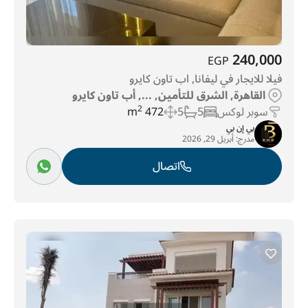
240,000
EGP
فيلا للايجار في ليفانا, اب تاون كايرو
القاهرة, الشرق للتأمين, ..., أب تاون كايرو
سوبر لوكس
5
5
472 m
2
بي إن بي
مدرج:
أبريل 29, 2026
اتصال