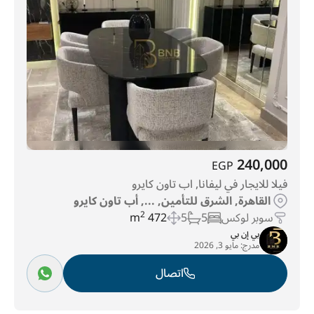
240,000
EGP
فيلا للايجار في ليفانا, اب تاون كايرو
القاهرة, الشرق للتأمين, ..., أب تاون كايرو
سوبر لوكس
5
5
472 m
2
بي إن بي
مدرج:
مايو 3, 2026
اتصال