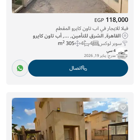
118,000
EGP
فيلا للايجار في اب تاون كايرو المقطم
القاهرة, الشرق للتأمين, ..., أب تاون كايرو
سوبر لوكس
4
4
305 m
2
4 سي
مدرج:
يناير 19, 2026
اتصال