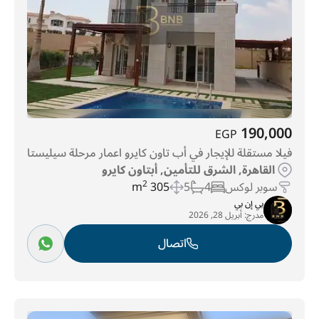
190,000
EGP
فيلا مستقلة للإيجار في أب تاون كايرو اعمار مرحلة سيليستا
القاهرة, الشرق للتأمين, أبتاون كايرو
سوبر لوكس
4
5
305 m
2
بي إن بي
مدرج:
أبريل 28, 2026
اتصال