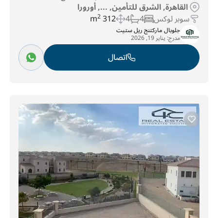
القاهرة, الشرق للتأمين, ..., أورورا
سوبر لوكس
4
4
312 m
2
جلوبال ماركتنج ريل ستيت
مدرج:
يناير 19, 2026
اتصال