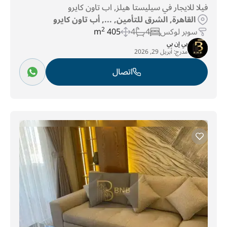
فيلا للايجار في سيليستا هيلز, اب تاون كايرو
القاهرة, الشرق للتأمين, ..., أب تاون كايرو
سوبر لوكس
4
4
405 m
2
بي إن بي
مدرج:
أبريل 29, 2026
اتصال