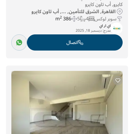
كايرو, أب تاون كايرو
القاهرة, الشرق للتأمين, ..., أب تاون كايرو
سوبر لوكس
4
5
386 m
2
اي ار اي
مدرج:
ديسمبر 18, 2025
اتصال