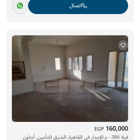
اتصال
160,000
EGP
فيلا 386 - م للإيجار في القاهرة, الشرق للتأمين, أبتاون