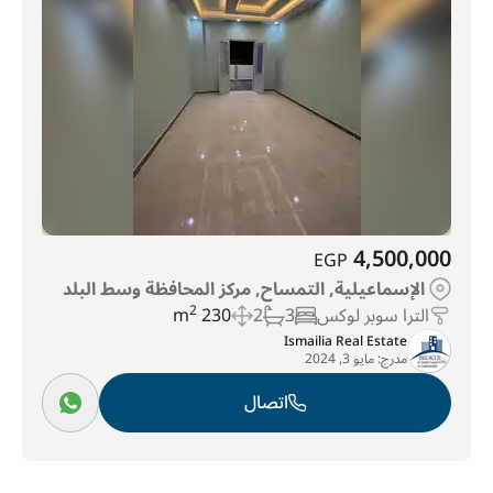
4,500,000
EGP
الإسماعيلية, التمساح, مركز المحافظة وسط البلد
الترا سوبر لوكس
3
2
230 m
2
Ismailia Real Estate
مدرج:
مايو 3, 2024
اتصال