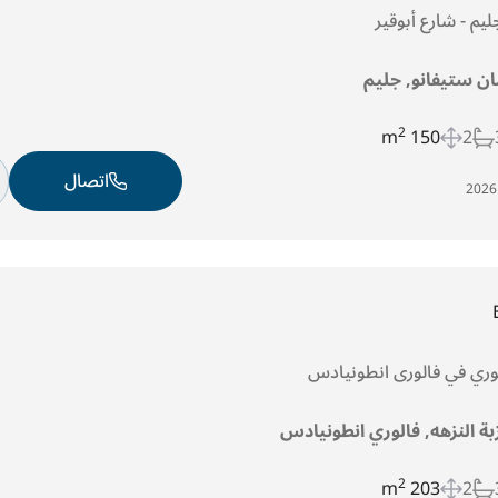
ان ستيفانو, جليم
2
150 m
2
اتصال
فوري في فالورى انطونيادس
بة النزهه, فالوري انطونيادس
2
203 m
2