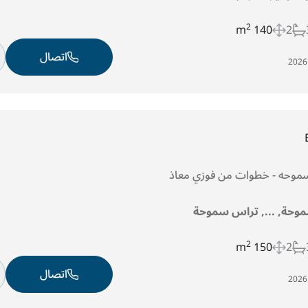
2
140 m
2
اتصال
موحة, ..., تراس سموحة
2
150 m
2
اتصال