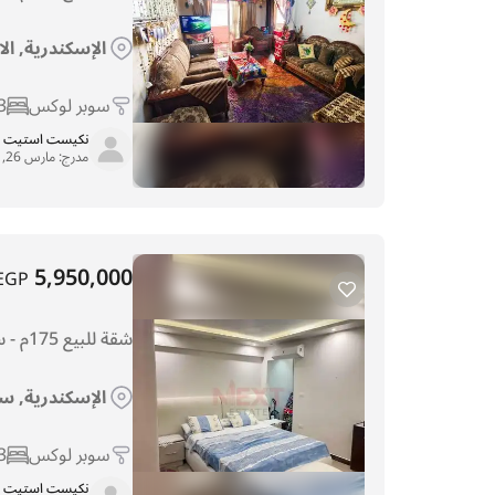
الإسكندرية, ال
سوبر لوكس
3
نكيست استيت
مدرج:
مارس 26, 2026
5,950,000
EGP
شقة للبيع 175م - سان ستيفانو- خطوات من الترام
الإسكندرية, س
سوبر لوكس
3
نكيست استيت