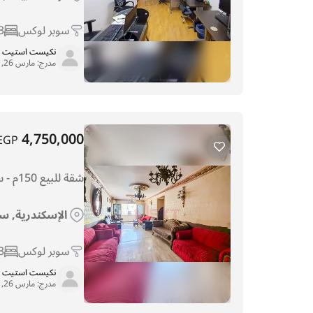
سوبر لوكس
3
نكيست استيت
مدرج:
مارس 26, 2026
4,750,000
EGP
شقة للبيع 150م - سموحه - خطوات من فوزي معاذ
الإسكندرية, س
سوبر لوكس
3
نكيست استيت
مدرج:
مارس 26, 2026