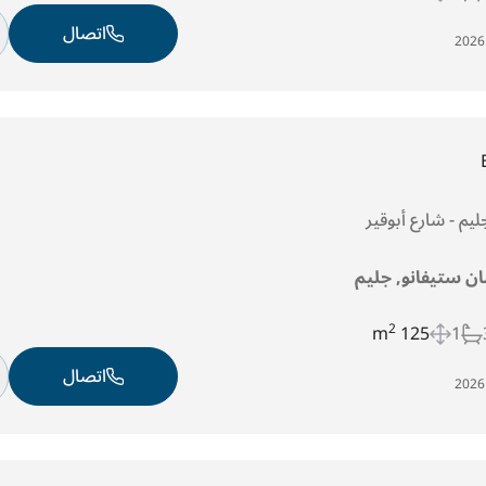
اتصال
ان ستيفانو, جليم
2
125 m
1
اتصال