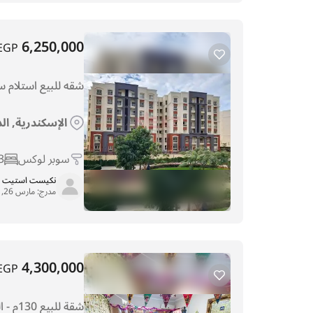
6,250,000
EGP
شقه للبيع استلام
الإسكندرية, ا
سوبر لوكس
3
نكيست استيت
مدرج:
مارس 26, 2026
4,300,000
EGP
شقة للبيع 130م - الشاطبى - ثانى نمره من البحر