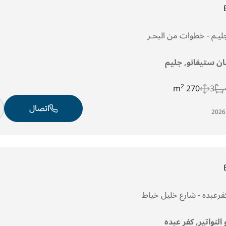
ان ستيفانو, جليم
2
270 m
3
اتصال
 النواتير, كفر عبده