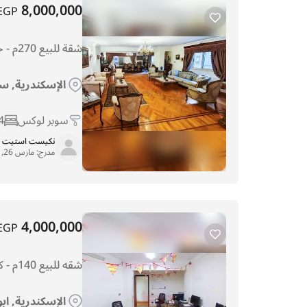
8,000,000
EGP
شقة للبيع 270م - جليـم - خطوات من البحـر
الإسكندرية, س
سوبر لوكس
4
نكيست استيت
مدرج:
مارس 26, 2026
4,000,000
EGP
شقه للبيع 140م - كفرعبده - شارع خليل خياط
الإسكندرية, ابو