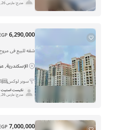
مدرج:
مارس 26, 2026
6,290,000
EGP
شقه للبيع فى مروج
الإسكندرية, عز
سوبر لوكس
3
نكيست استيت
مدرج:
مارس 26, 2026
7,000,000
EGP