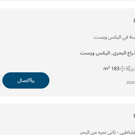
 سنة في اليكس ويست
لذراع البحرى, اليكس ويست
2
183 m
3
اتصال