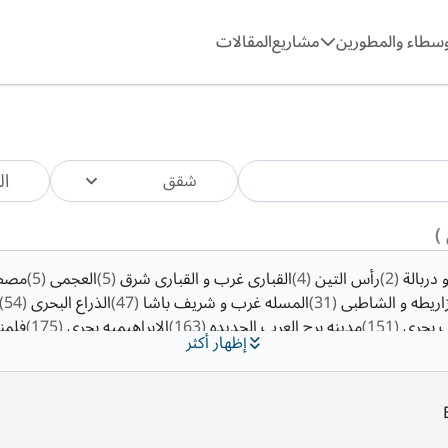
وسطاء والمطورين
مشاريع
المقالات
ال
شقق
 دربالة
(2)
رأس التين
(4)
القبارى غرب و القبارى شرق
(5)
العجمى
(5)
مصطف
زاريطه و الشاطبى
(31)
المسله غرب و شريف باشا
(47)
الذراع البحرى
(54)
 بحرى
(151)
مدينه برج العرب الجديده
(163)
الابراهيميه بحرى
(175)
فلمن
إظهار أكثر