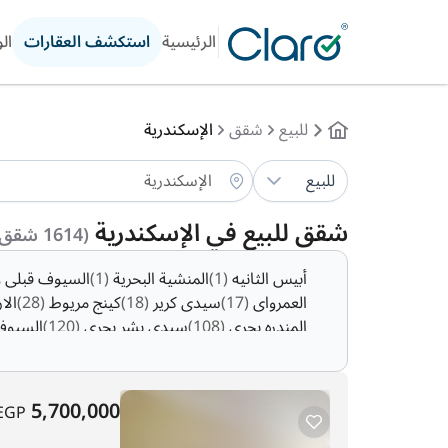
الرئيسية
استكشف العقارات
ال
للبيع
شقق
الإسكندرية
للبيع
شقق للبيع في الإسكندرية
(1614 شقق )
أبيس الثانيه
(1)
المنشية البحرية
(1)
السيوف قبلى و
العمرواى
(17)
سيدى كرير
(18)
كينج مريوط
(28)
الا
المندره بحرى
(108)
سيدى بشر بحرى
(120)
السيوف
ابو النواتير
(318)
سموحة
(546)
5,700,000
EGP