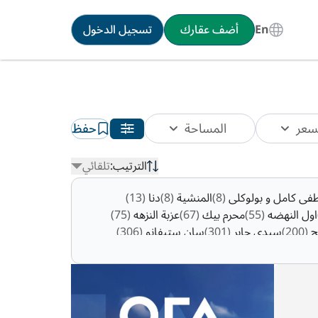
En
أضف عقارك
تسجيل الدخول
سعر
المساحة
حفظ
الترتيب:
تلقائي
ى كامل و بولوكلى
(8)
المنشية
(8)
دنا
(13)
اول النهضه
(55)
محرم بيك
(67)
عزبة النزهه
(75)
ج
(200)
سيدى جابر
(301)
سان ستيفانو
(306)