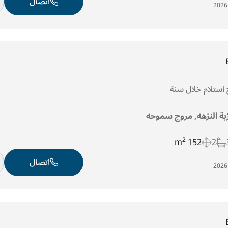
اتصال
 استلام خلال سنة
بة النزهه, مروج سموحه
2
152 m
2
اتصال