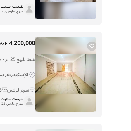
نكيست استيت
مدرج:
مارس 26, 2026
4,200,000
EGP
شقه للبيع 125م - جليم - شارع أبوقير
الإسكندرية, س
سوبر لوكس
3
نكيست استيت
مدرج:
مارس 26, 2026