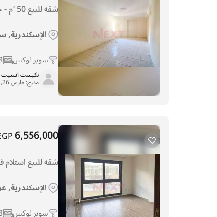
شقه للبيع 150م - جليم - شارع أبوقير
الإسكندرية, س
سوبر لوكس
3
نكيست استيت
مدرج:
مارس 26, 2026
6,556,000
EGP
شقه للبيع استلام 
الإسكندرية, عز
سوبر لوكس
3