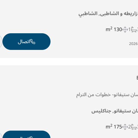
ازاريطه و الشاطبى, الشاطبي
2
130 m
1
اتصال
ان ستيفانو, جناكليس
2
175 m
2