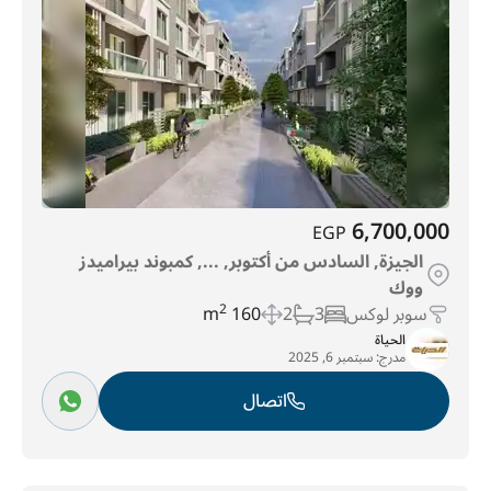
6,700,000
EGP
الجيزة, السادس من أكتوبر, ..., كمبوند بيراميدز
ووك
سوبر لوكس
3
2
160 m
2
الحياة
مدرج:
سبتمبر 6, 2025
اتصال