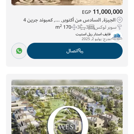
11,000,000
EGP
الجيزة, السادس من أكتوبر, ..., كمبوند جرين 4
سوبر لوكس
3
3
170 m
2
فايف استار ريل استيت
مدرج:
يوليو 2, 2025
اتصال