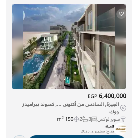
6,400,000
EGP
الجيزة, السادس من أكتوبر, ..., كمبوند بيراميدز
ووك
سوبر لوكس
3
2
150 m
2
الحياة
مدرج:
سبتمبر 2, 2025