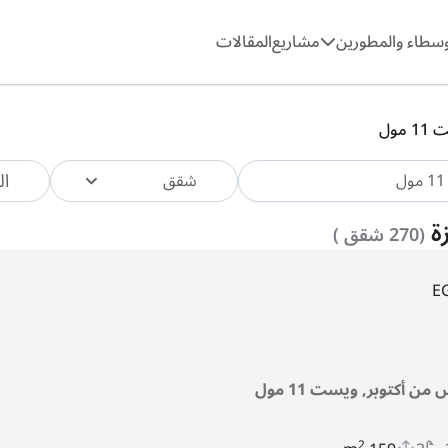
وسطاء والمطورين
مشاريع
المقالات
 مول
ال
شقق
(270 شقق )
E
من أكتوبر, ويست 11 مول
2