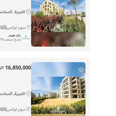
الجيزة, السادس 
سوبر لوكس
2
زايد هومز
مدرج:
سبتمبر 16, 2025
16,850,000
GP
الجيزة, السادس 
سوبر لوكس
4