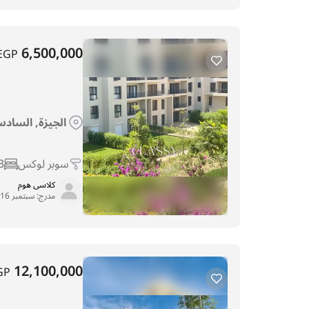
6,500,000
EGP
الجيزة, السادس 
سوبر لوكس
3
كلاسى هوم
مدرج:
سبتمبر 16, 2025
12,100,000
GP