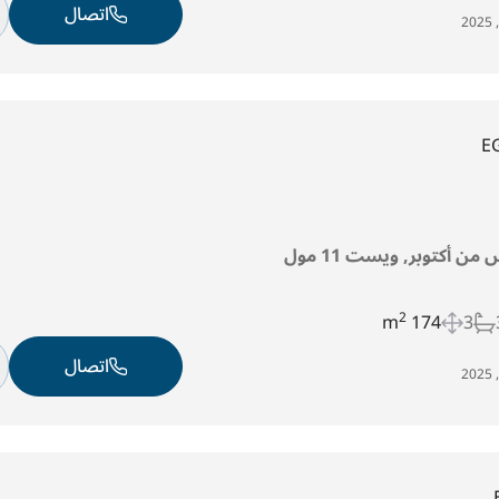
اتصال
E
من أكتوبر, ويست 11 مول
2
174 m
3
اتصال