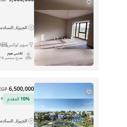
الجيزة, السادس 
سوبر لوكس
3
كلاسى هوم
مدرج:
سبتمبر 16, 2025
6,500,000
EGP
10%
المقدم
9 سنوات التقسيط
الجيزة, السادس 