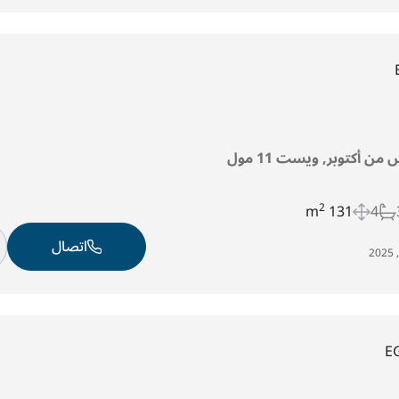
من أكتوبر, ويست 11 مول
2
131 m
4
اتصال
E