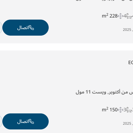
2
228 m
4
اتصال
E
من أكتوبر, ويست 11 مول
2
150 m
3
اتصال