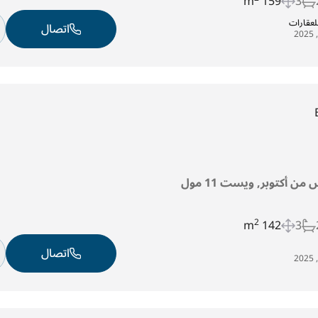
159 m
3
عقارات
اتصال
من أكتوبر, ويست 11 مول
2
142 m
3
اتصال