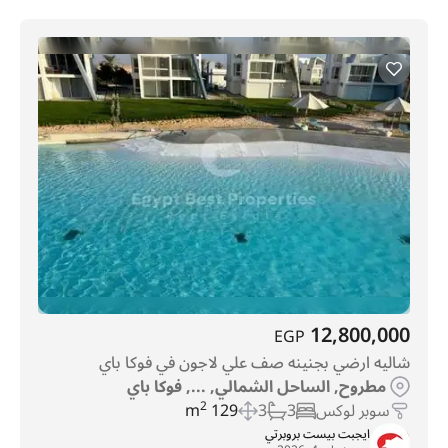
12,800,000
EGP
شاليه ارضي بجنينه صف علي لاجون في فوكا باي
مطروح, الساحل الشمالي, ..., فوكا باي
سوبر لوكس
3
3
129 m
2
ايجبت بيست بروبرتي