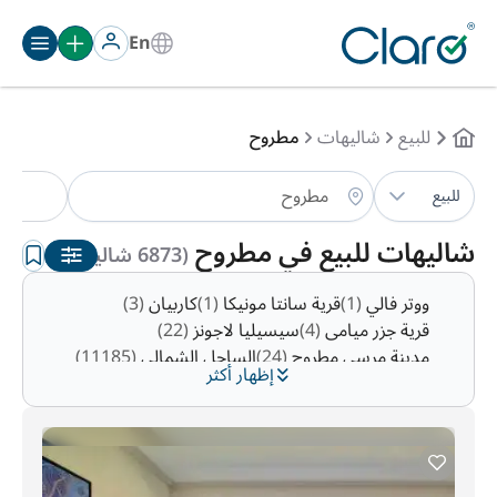
En
للبيع
شاليهات
مطروح
شال
للبيع
الترتيب:
تلقائي
شاليهات للبيع في مطروح
(6873 شاليهات )
ووتر فالي
(1)
قرية سانتا مونيكا
(1)
كاربيان
(3)
قرية جزر ميامى
(4)
سيسيليا لاجونز
(22)
مدينة مرسى مطروح
(24)
الساحل الشمالي
(11185)
إظهار أكثر