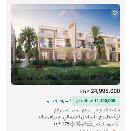
24,995,000
EGP
11,100,000
المقدم
8 سنوات التقسيط
EGP
شاليه للبيع في موقع مميز وفيو رائع
مطروح, الساحل الشمالي, سيلفرساند
سوبر لوكس
3
3
175 m
2
ايجبت بيست بروبرتي