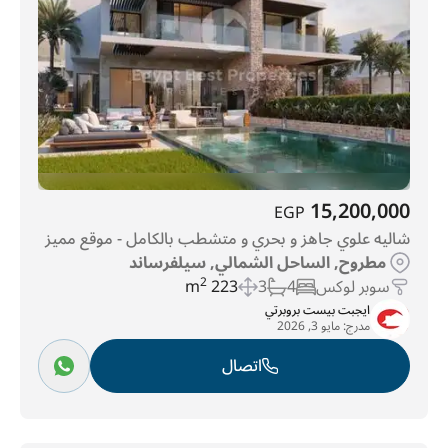
15,200,000
EGP
شاليه علوي جاهز و بحري و متشطب بالكامل - موقع مميز
مطروح, الساحل الشمالي, سيلفرساند
سوبر لوكس
4
3
223 m
2
ايجبت بيست بروبرتي
مدرج:
مايو 3, 2026
اتصال