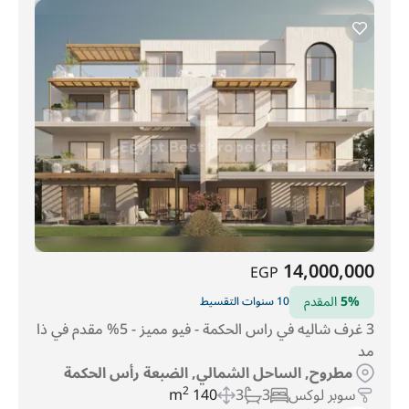
14,000,000
EGP
5%
المقدم
10 سنوات التقسيط
3 غرف شاليه في راس الحكمة - فيو مميز - 5% مقدم في ذا
مد
مطروح, الساحل الشمالي, الضبعة رأس الحكمة
سوبر لوكس
3
3
140 m
2