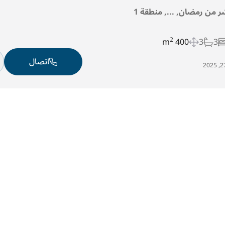
ر من رمضان, ..., منطقة 1
2
400 m
3
3
اتصال