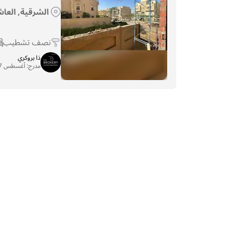
الشرقية, العاش
نصف تشطيب
ذا بروكري
مدرج:
أغسطس 27, 2025