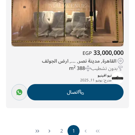
33,000,000
EGP
القاهرة, مدينة نصر, ..., ارض الجولف
بدون تشطيب
388 m
2
نيو افينيو
مدرج:
يونيو 11, 2025
اتصال
2
1