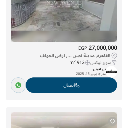
27,000,000
EGP
القاهرة, مدينة نصر, ..., ارض الجولف
سوبر لوكس
912 m
2
نيو افينيو
مدرج:
يونيو 15, 2025
اتصال