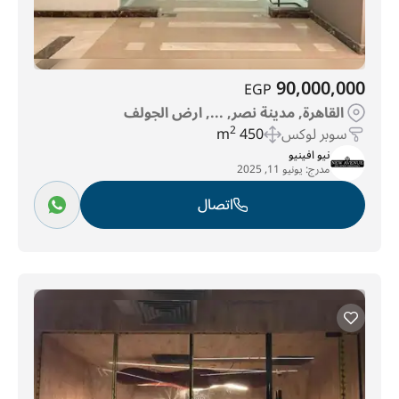
90,000,000
EGP
القاهرة, مدينة نصر, ..., ارض الجولف
سوبر لوكس
450 m
2
نيو افينيو
مدرج:
يونيو 11, 2025
اتصال