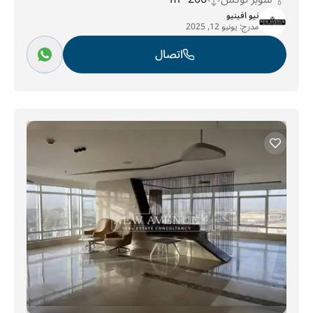
نيو افينيو
مدرج:
يونيو 12, 2025
اتصال