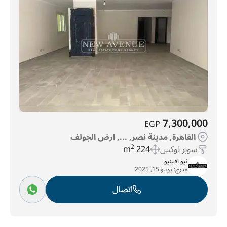
7,300,000
EGP
القاهرة, مدينة نصر, ..., ارض الجولف
سوبر لوكس
224 m
2
نيو افينيو
مدرج:
يونيو 15, 2025
اتصال