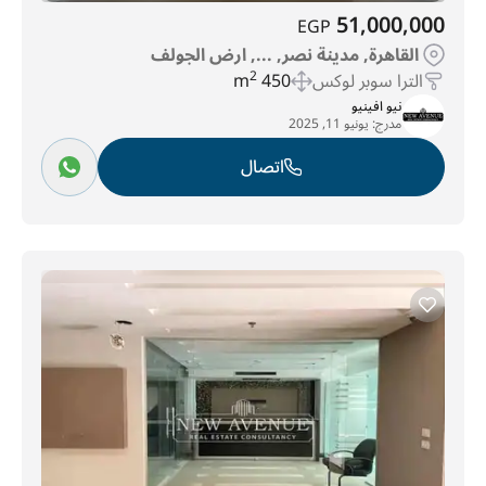
51,000,000
EGP
القاهرة, مدينة نصر, ..., ارض الجولف
الترا سوبر لوكس
450 m
2
نيو افينيو
مدرج:
يونيو 11, 2025
اتصال