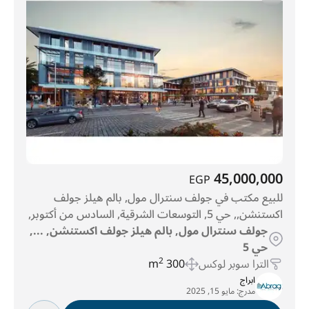
سوان ليك ويست
(51)
الحي 3
(73)
حي 6
(145)
كمبوند بالم هيلز
(156)
حي 5
(378)
حي 8
(439)
45,000,000
EGP
للبيع مكتب في جولف سنترال مول, بالم هيلز جولف
اكستنشن,, حي 5, التوسعات الشرقية, السادس من أكتوبر,
جولف سنترال مول, بالم هيلز جولف اكستنشن, ...,
حي 5
الترا سوبر لوكس
300 m
2
ابراج
مدرج:
مايو 15, 2025