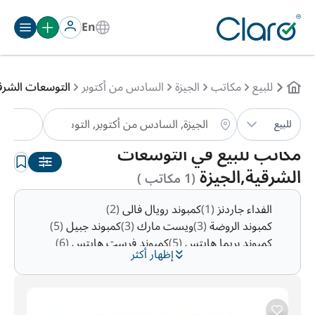
En
للبيع
مكاتب
الجيزة
السادس من أكتوبر
التوسعات الشرق
مكا
للبيع
الترتيب:
تلقائي
مكاتب للبيع في التوسعات
الشرقية,الجيزة
(1 مكاتب )
الفداء جاردنز
(1)
كمبوند رويال فالى
(2)
كمبوند الروضة
(3)
ويست مارك
(3)
كمبوند جبيل
(5)
كمبوند بريما هايتس
(5)
كمبوند فرست هايتس
(6)
إظهار أكثر
ريم
(6)
كمبوند جرين هيلز
(7)
وست جيت هيلز
(11)
الصفوة
(14)
كمبوند كليوباترا سكوير
(16)
كمبوند جدار
(27)
كيفا صبور
(27)
سوان ليك اكتوبر
(29)
حي 7
(32)
حي 4
(40)