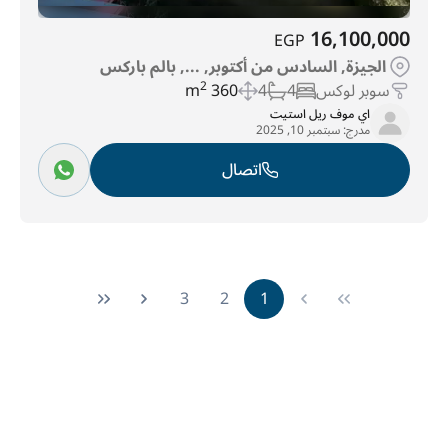
16,100,000
EGP
الجيزة, السادس من أكتوبر, ..., بالم باركس
سوبر لوكس
4
4
360 m
2
اي موف ريل استيت
مدرج:
سبتمبر 10, 2025
اتصال
3
2
1