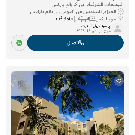
التوسعات الشرقية, حي 8, بالم باركس
الجيزة, السادس من أكتوبر, ..., بالم باركس
سوبر لوكس
4
4
360 m
2
اي موف ريل استيت
مدرج:
ديسمبر 15, 2025
اتصال