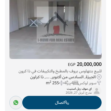
حي 4
(40)
سوان ليك ويست
(51)
الحي 3
(73)
حي 6
(145)
كمبوند بالم هيلز
(156)
حي 5
(378)
حي 8
(439)
20,000,000
EGP
للبيع بنتهاوس بروف بالمطبخ والتكييفات في ذا كرون
الجيزة, السادس من أكتوبر, ..., ذا كراون
سوبر لوكس
4
4
255 m
2
اي موف ريل استيت
مدرج:
أبريل 27, 2026
اتصال