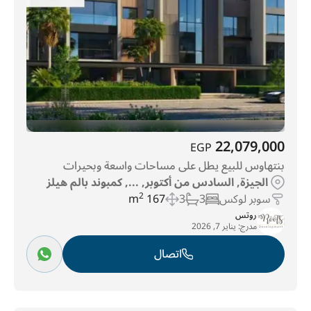
22,079,000
EGP
بنتهاوس للبيع يطل على مساحات واسعة وبحيرات
الجيزة, السادس من أكتوبر, ..., كمبوند بالم هيلز
سوبر لوكس
3
3
167 m
2
روتس
مدرج:
يناير 7, 2026
اتصال