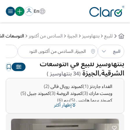
En
للبيع
بنتهاوسيز
الجيزة
السادس من أكتوبر
التوسعات الش
بنت
للبيع
الترتيب:
تلقائي
بنتهاوسيز للبيع في التوسعات
الشرقية,الجيزة
(34 بنتهاوسيز )
الفداء جاردنز
(1)
كمبوند رويال فالى
(2)
ويست مارك
(3)
كمبوند الروضة
(3)
كمبوند جبيل
(5)
كمبوند بريما هايتس
(5)
ريم
(6)
إظهار أكثر
كمبوند فرست هايتس
(6)
كمبوند جرين هيلز
(7)
وست جيت هيلز
(11)
الصفوة
(14)
كمبوند كليوباترا سكوير
(16)
كيفا صبور
(27)
كمبوند جدار
(27)
سوان ليك اكتوبر
(29)
حي 7
(32)