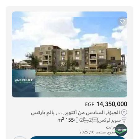
14,350,000
EGP
الجيزة, السادس من أكتوبر, ..., بالم باركس
سوبر لوكس
2
2
155 m
2
برايت
مدرج:
سبتمبر 16, 2025