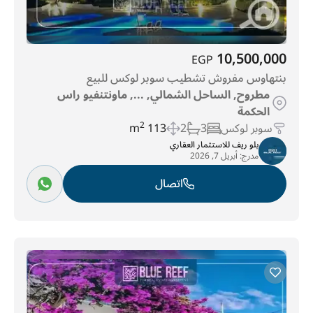
10,500,000
EGP
بنتهاوس مفروش تشطيب سوبر لوكس للبيع
مطروح, الساحل الشمالي, ..., ماونتنفيو راس
الحكمة
سوبر لوكس
3
2
113 m
2
بلو ريف للاستثمار العقاري
مدرج:
أبريل 7, 2026
اتصال