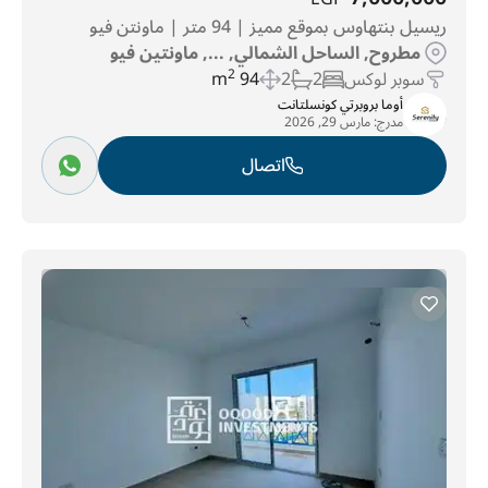
ريسيل بنتهاوس بموقع مميز | 94 متر | ماونتن فيو
مطروح, الساحل الشمالي, ..., ماونتين فيو
سوبر لوكس
2
2
94 m
2
أوما بروبرتي كونسلتانت
مدرج:
مارس 29, 2026
اتصال