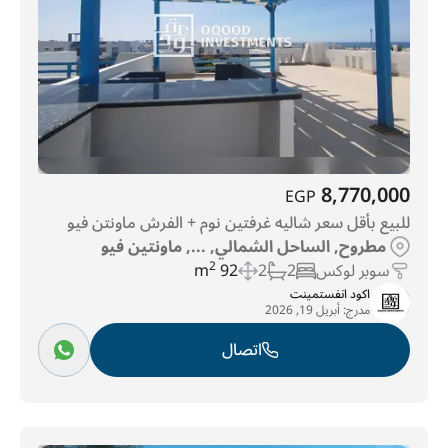
8,770,000
EGP
للبيع بأقل سعر شاليه غرفتين نوم + الفرش ماونتن فيو
مطروح, الساحل الشمالي, ..., ماونتين فيو
سوبر لوكس
2
2
92 m
2
اكود انفستمينت
مدرج:
أبريل 19, 2026
اتصال