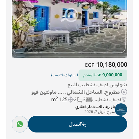
10,180,000
EGP
9,000,000
المقدم
1 سنوات التقسيط
EGP
بنتهاوس نصف تشطيب للبيع
مطروح, الساحل الشمالي, ..., ماونتين فيو
نصف تشطيب
3
2
125 m
2
بلو ريف للاستثمار العقاري
مدرج:
أبريل 7, 2026
اتصال