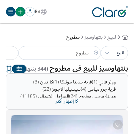
En
للبيع
بنتهاوسيز
مطروح
بنت
للبيع
الترتيب:
تلقائي
بنتهاوسيز للبيع في مطروح
(344 بنتهاوسيز )
ووتر فالي
(1)
قرية سانتا مونيكا
(1)
كاربيان
(3)
قرية جزر ميامى
(4)
سيسيليا لاجونز
(22)
مدينة مرسى مطروح
(24)
الساحل الشمالي
(11185)
إظهار أكثر