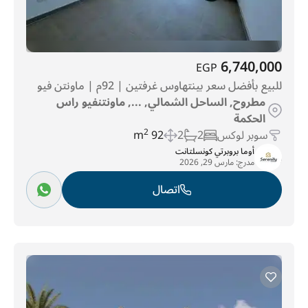
6,740,000
EGP
للبيع بأفضل سعر بينتهاوس غرفتين | 92م | ماونتن فيو
مطروح, الساحل الشمالي, ..., ماونتنفيو راس
الحكمة
سوبر لوكس
2
2
92 m
2
أوما بروبرتي كونسلتانت
مدرج:
مارس 29, 2026
اتصال