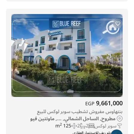
9,661,000
EGP
بنتهاوس مفروش تشطيب سوبر لوكس للبيع
مطروح, الساحل الشمالي, ..., ماونتين فيو
سوبر لوكس
2
2
125 m
2
بلو ريف للاستثمار العقاري