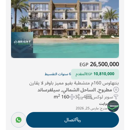
26,500,000
EGP
10,810,000
المقدم
6 سنوات التقسيط
EGP
بنتهاوس 160م متشطبة بفيو مميز باوفر لا يقارن
مطروح, الساحل الشمالي, سيلفرساند
سوبر لوكس
4
3
160 m
2
برايت
مدرج:
مارس 25, 2026
اتصال