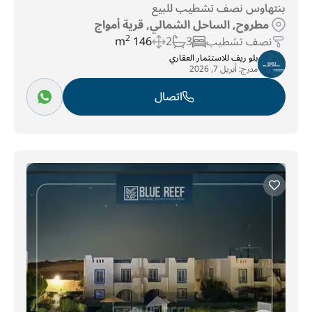
بنتهاوس نصف تشطيب للبيع
مطروح, الساحل الشمالي, قرية أمواج
نصف تشطيب
3
2
146 m
2
بلو ريف للاستثمار العقاري
مدرج:
أبريل 7, 2026
اتصال