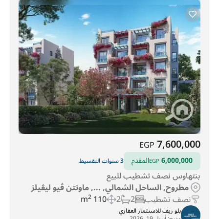
7,600,000
EGP
6,000,000
المقدم
3 سنوات التقسيط
EGP
بنتهاوس نصف تشطيب للبيع
مطروح, الساحل الشمالي, ..., ماونتن ڤيو ليڤيلز
نصف تشطيب
2
2
110 m
2
بلو ريف للاستثمار العقاري
مدرج:
أبريل 19, 2026