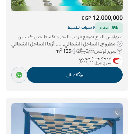
12,000,000
EGP
5%
المقدم
9 سنوات التقسيط
بنتهاوس للبيع بموقع قريب للبحر و بقسط حتى 9 سنين
مطروح, الساحل الشمالي, ..., أزها الساحل الشمالي
سوبر لوكس
2
2
125 m
2
ايجبت بيست بروبرتي
مدرج:
أبريل 22, 2026
اتصال