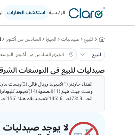
الرئيسية
استكشف العقارات
ال
للبيع
صيدليات
الجيزة
السادس من أكتوبر
ا
للبيع
صيدليات للبيع في التوسعات الشرقي
الفداء جاردنز
(1)
كمبوند رويال فالى
(2)
ويست مار
وست جيت هيلز
(11)
الصفوة
(14)
كمبوند كليوباتر
الحي 3
(73)
حي 6
(145)
كمبوند بالم هيلز
(156)
حي 
لا يوجد صيدليات م