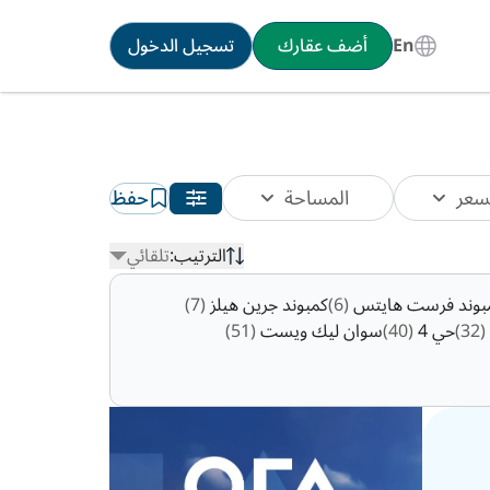
En
أضف عقارك
تسجيل الدخول
سعر
المساحة
حفظ
الترتيب:
تلقائي
بوند فرست هايتس
(6)
كمبوند جرين هيلز
(7)
(32)
حي 4
(40)
سوان ليك ويست
(51)